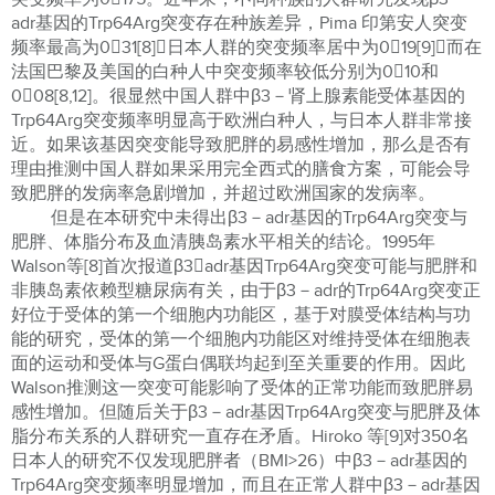
adr基因的Trp64Arg突变存在种族差异，Pima 印第安人突变
频率最高为031[8]，日本人群的突变频率居中为019[9]，而在
法国巴黎及美国的白种人中突变频率较低分别为010和
008[8,12]。很显然中国人群中β3－肾上腺素能受体基因的
Trp64Arg突变频率明显高于欧洲白种人，与日本人群非常接
近。如果该基因突变能导致肥胖的易感性增加，那么是否有
理由推测中国人群如果采用完全西式的膳食方案，可能会导
致肥胖的发病率急剧增加，并超过欧洲国家的发病率。
但是在本研究中未得出β3－adr基因的Trp64Arg突变与
肥胖、体脂分布及血清胰岛素水平相关的结论。1995年
Walson等[8]首次报道β3adr基因Trp64Arg突变可能与肥胖和
非胰岛素依赖型糖尿病有关，由于β3－adr的Trp64Arg突变正
好位于受体的第一个细胞内功能区，基于对膜受体结构与功
能的研究，受体的第一个细胞内功能区对维持受体在细胞表
面的运动和受体与G蛋白偶联均起到至关重要的作用。因此
Walson推测这一突变可能影响了受体的正常功能而致肥胖易
感性增加。但随后关于β3－adr基因Trp64Arg突变与肥胖及体
脂分布关系的人群研究一直存在矛盾。Hiroko 等[9]对350名
日本人的研究不仅发现肥胖者（BMI>26）中β3－adr基因的
Trp64Arg突变频率明显增加，而且在正常人群中β3－adr基因