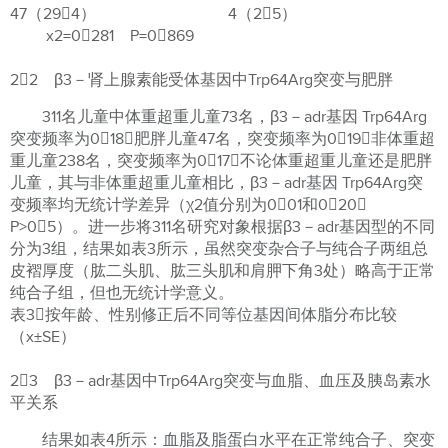
47（294） 4（25）
x2=0281 P=0869
22 β3－肾上腺素能受体基因中Trp64Arg突变与肥胖
311名儿童中体重超重儿童73名，β3－adr基因 Trp64Arg
突变频率为018，肥胖儿童47名，突变频率为019，非体重超
重儿童238名，突变频率为017，不论体重超重儿童还是肥胖
儿童，其与非体重超重儿童相比，β3－adr基因 Trp64Arg突
变频率均无统计学差异（χ2值分别为001和020，
P>05）。进一步将311名研究对象根据β3－adr基因型的不同
分为3组，结果如表3所示，虽然突变杂合子与纯合子两组总
皮褶厚度（肱二头肌、肱三头肌和肩胛下角3处）略高于正常
纯合子组，但也无统计学意义。
表3按年龄、性别修正后不同等位基因间体脂分布比较
（x±SE）
23 β3－adr基因中Trp64Arg突变与血脂、血压及胰岛素水
平关系
结果如表4所示：血脂及脂蛋白水平在正常纯合子、突变