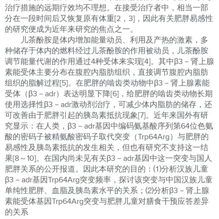
治疗措施的远期疗效均不理想。在接受治疗者中，相当一部
分在一段时间后又恢复原有体重[2，3]，因此有关肥胖易感性
的研究便成为近年来研究的焦点之一。
儿茶酚胺是体内增加能量动员、利用及产热的激素，多
种储存于体内的燃料经过儿茶酚胺的作用被动员，儿茶酚胺
调节能量代谢的作用通过4种受体来实现[4]。其中β3－肾上腺
素能受体主要分布在腹腔内脂肪组织，直接调节腹腔内脂肪
组织的脂解过程[5]。在肥胖的啮齿类动物中β3－肾上腺素能
受体（β3－adr）表达明显下降[6]，给肥胖的啮齿类动物长期
使用选择性β3－adr激动剂治疗，可减少体内脂肪的储存，还
可改善由于肥胖引起的胰岛素抵抗现象[7]。近年来国外有研
究显示：在人类，β3－adr基因中编码氨基酸序列第64位色氨
酸的密码子被精氨酸密码子取代突变（Trp64Arg）与肥胖的
易感性及胰岛素抵抗的发生相关，但也有研究不支持这一结
果[8～10]。在国内尚未见有关β3－adr基因中这一突变与国人
肥胖关系的公开报道。因此本研究的目的：⑴分析汉族儿童
β3－adr基因Trp64Arg突变频率，探讨该突变与中国汉族儿童
单纯性肥胖、血脂及胰岛素水平的关系；⑵分析β3－肾上腺
素能受体基因Trp64Arg突变与肥胖儿童对膳食干预应答差异
的关系