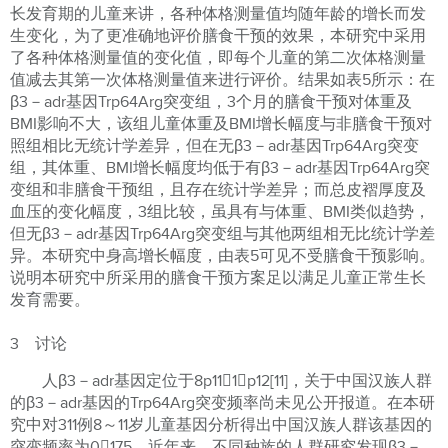
长发育期的儿童来讲，各种体格测量值均随年龄的增长而发
生变化，为了更准确地评价膳食干预的效果，本研究中采用
了各种体格测量值的变化值，即每个儿童的第二次体格测量
值减去其第一次体格测量值来进行评价。结果如表5所示：在
β3－adr基因Trp64Arg突变组，3个月的膳食干预对体重及
BMI影响不大，该组儿童体重及BMI增长幅度与非膳食干预对
照组相比无统计学差异，但在无β3－adr基因Trp64Arg突变
组，其体重、BMI增长幅度均低于有β3－adr基因Trp64Arg突
变组和非膳食干预组，且存在统计学差异；而总皮褶厚度及
血压的变化幅度，3组比较，虽具有与体重、BMI类似趋势，
但无β3－adr基因Trp64Arg突变组与其他两组相无比统计学差
异。本研究中身高增长幅度，由表5可见不受膳食干预影响。
说明本研究中所采用的膳食干预方案足以满足儿童正常生长
发育需要。
3 讨论
人β3－adr基因定位于8p111－p12[11]，关于中国汉族人群
的β3－adr基因的Trp64Arg突变频率尚未见公开报道。在本研
究中对311例8～11岁儿童基因分析得出中国汉族人群该基因的
突变频率为0175。近年来，不同种族的人群研究发现β3－