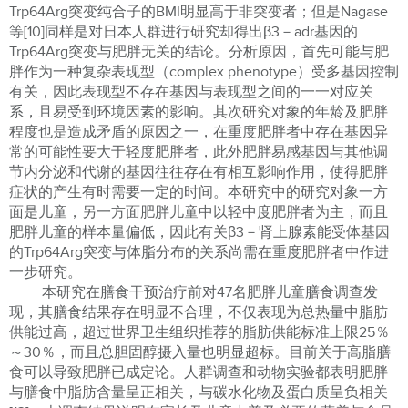
Trp64Arg突变纯合子的BMI明显高于非突变者；但是Nagase
等[10]同样是对日本人群进行研究却得出β3－adr基因的
Trp64Arg突变与肥胖无关的结论。分析原因，首先可能与肥
胖作为一种复杂表现型（complex phenotype）受多基因控制
有关，因此表现型不存在基因与表现型之间的一一对应关
系，且易受到环境因素的影响。其次研究对象的年龄及肥胖
程度也是造成矛盾的原因之一，在重度肥胖者中存在基因异
常的可能性要大于轻度肥胖者，此外肥胖易感基因与其他调
节内分泌和代谢的基因往往存在有相互影响作用，使得肥胖
症状的产生有时需要一定的时间。本研究中的研究对象一方
面是儿童，另一方面肥胖儿童中以轻中度肥胖者为主，而且
肥胖儿童的样本量偏低，因此有关β3－肾上腺素能受体基因
的Trp64Arg突变与体脂分布的关系尚需在重度肥胖者中作进
一步研究。
本研究在膳食干预治疗前对47名肥胖儿童膳食调查发
现，其膳食结果存在明显不合理，不仅表现为总热量中脂肪
供能过高，超过世界卫生组织推荐的脂肪供能标准上限25％
～30％，而且总胆固醇摄入量也明显超标。目前关于高脂膳
食可以导致肥胖已成定论。人群调查和动物实验都表明肥胖
与膳食中脂肪含量呈正相关，与碳水化物及蛋白质呈负相关