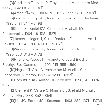
[3]Grodstein F, levine R, Troy L, et al Arch Intern Med，
1996， 156: 1302－1306
[4]Amer PAm J Clin Nutr ，1992，55: 228s－236s
[5]Krief S, Lonnqvist F, Raimbaullt S, et al J Clin Invest
，1993， 91: 344－349
[6]Collin S, Daniel KV, Ramkumar V, et al Mol
Endocrinol ，1994，8: 518－527
[7]Himms－Hagen J, Cui J, Danforth E Jr, et al Am J
Physiol ，1994，266: R1371－R1382
[8]Walston J, Silver K, Bogardus C, et al N Engl J Med
，1995, 333: 343－347
[9]Hiroko K, Yasuda K, Iwamoto K, et al Biochem
Biophys Res Commun ，1995, 215: 555－560
[10]Nagase T, Aoki A, Yamamoto M, et alJ Clin
Endocrinol ＆ Metab, 1997, 82: 1284－1287
[11]Comuzzie AG, Allison DBScience，1998, 280:1374－
1377
[12]Clement K, Vaisse C, Manning BS, et al N Engl J
Med ，1995， 333: 352－354
[13]Hill JO, Peters JC Science ，1998, 280: 1371－1373