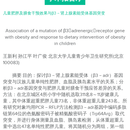
儿童肥胖及膳食干预效果与β3－肾上腺素能受体基因突变
Association of a mutation of β3adrenergicreceptor gene
with obesity and response to dietary intervention of obesity
in children
王新利 孙江平 叶广俊 北京大学儿童青少年卫生研究所(北京
100083)
摘要:目的：探讨β3－肾上腺素能受体（β3－adr）基因
突变与汉族儿童单纯性肥胖、血脂及胰岛素水平的关系；分
析β3－adr基因突变与肥胖儿童对膳食干预应答差异的关系。
方法：在北京城区4所小学中随机选取311名8～11岁健康儿
童，其中体重超重肥胖儿童73名，非体重超重儿童243名。所
有研究对象均用PCR－RFLP方法检测β3－adr基因中编码多肽
链第64位的色氨酸密码子被精氨酸密码子（Trp64Arg）取代
突变，并进行身体测量及血脂、胰岛素检测，从体重超重儿
童中选出47名单纯性肥胖儿童。将其随机分为两组，第一组