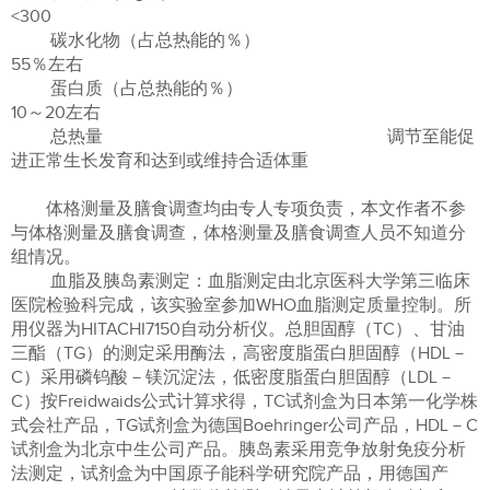
<300
碳水化物（占总热能的％）
55％左右
蛋白质（占总热能的％）
10～20左右
总热量 调节至能促
进正常生长发育和达到或维持合适体重
体格测量及膳食调查均由专人专项负责，本文作者不参
与体格测量及膳食调查，体格测量及膳食调查人员不知道分
组情况。
血脂及胰岛素测定：血脂测定由北京医科大学第三临床
医院检验科完成，该实验室参加WHO血脂测定质量控制。所
用仪器为HITACHI7150自动分析仪。总胆固醇（TC）、甘油
三酯（TG）的测定采用酶法，高密度脂蛋白胆固醇（HDL－
C）采用磷钨酸－镁沉淀法，低密度脂蛋白胆固醇（LDL－
C）按Freidwaids公式计算求得，TC试剂盒为日本第一化学株
式会社产品，TG试剂盒为德国Boehringer公司产品，HDL－C
试剂盒为北京中生公司产品。胰岛素采用竞争放射免疫分析
法测定，试剂盒为中国原子能科学研究院产品，用德国产