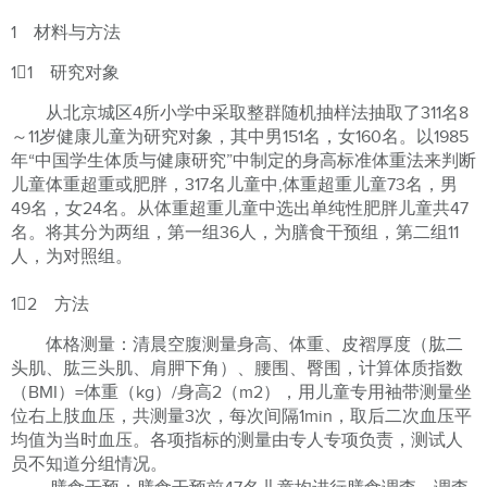
1 材料与方法
11 研究对象
从北京城区4所小学中采取整群随机抽样法抽取了311名8
～11岁健康儿童为研究对象，其中男151名，女160名。以1985
年“中国学生体质与健康研究”中制定的身高标准体重法来判断
儿童体重超重或肥胖，317名儿童中,体重超重儿童73名，男
49名，女24名。从体重超重儿童中选出单纯性肥胖儿童共47
名。将其分为两组，第一组36人，为膳食干预组，第二组11
人，为对照组。
12 方法
体格测量：清晨空腹测量身高、体重、皮褶厚度（肱二
头肌、肱三头肌、肩胛下角）、腰围、臀围，计算体质指数
（BMI）=体重（kg）/身高2（m2），用儿童专用袖带测量坐
位右上肢血压，共测量3次，每次间隔1min，取后二次血压平
均值为当时血压。各项指标的测量由专人专项负责，测试人
员不知道分组情况。