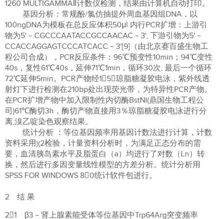
1260 MULTIGAMMAⅡ计数仪检测，结果由计算机自动打印。
基因分析：常规酚/氯仿抽提外周血基因组DNA，以
100ngDNA为模板在总反应体积50μl 内行PCR扩增：上游引
物为5'－CGCCCAATACCGCCAACAC－3', 下游引物为5'－
CCACCAGGAGTCCCATCACC－3'[9]（由北京赛百盛生物工
程公司合成），PCR反应条件：96℃预变性10min；94℃变性
40s，复性61℃40s，延伸71℃1min，循环30次, 最后一个循环
72℃延伸5min。PCR产物经15％琼脂糖凝胶电泳，紫外线透
射灯下进行检测在210bp处出现荧光带，为特异性PCR产物。
在PCR扩增产物中加入限制性内切酶BstNI(鼎国生物工程公
司)61℃酶切3h，酶切产物直接用3％琼脂糖凝胶电泳进行分
离,溴乙啶染色观察结果。
统计分析 ：等位基因频率用基因计数法进行计算，计数
资料采用χ2检验，计量资料分析时，为满足正态分布的需
要，血清胰岛素水平及脂蛋白（a）均进行了对数（Ln）转
换，然后进行多因变量线性模型的方差分析。统计分析用
SPSS FOR WINDOWS 80统计软件包进行。
2 结 果
21 β3－肾上腺素能受体等位基因中Trp64Arg突变频率