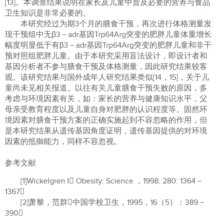
[13]。本调查结果说明在家长及儿童中普及必要的营养与食品
卫生知识是非常必要的。
本研究经过为期3个月的膳食干预，再次进行体格测量发
现干预组中无β3－adr基因Trp64Arg突变的肥胖儿童体重增长
幅度明显低于有β3－adr基因Trp64Arg突变的肥胖儿童和非干
预对照组肥胖儿童。由于本研究采用盲法设计，即设计者和
基因分析者不参与膳食干预及体格测量，因此研究结果较客
观。该研究结果与国外成年人研究结果类似[14，15]，关于儿
童尚未见相关报道。以往有关儿童膳食干预失败的原因，多
考虑与环境因素有关，如：家长的营养与健康知识水平，父
母亲受教育程度以及儿童自身对肥胖的认识程度等。固然环
境因素对膳食干预方案的正确实施起到不容忽略的作用，但
是本研究结果从遗传基因角度证明，遗传基因提供的对环境
因素的抵御能力，同样不容忽视。
参考文献
[1]Wickelgren I Obesity: Science ，1998, 280: 1364－
1367
[2]萧黎，范群中国学校卫生，1995，16（5）：389－
390