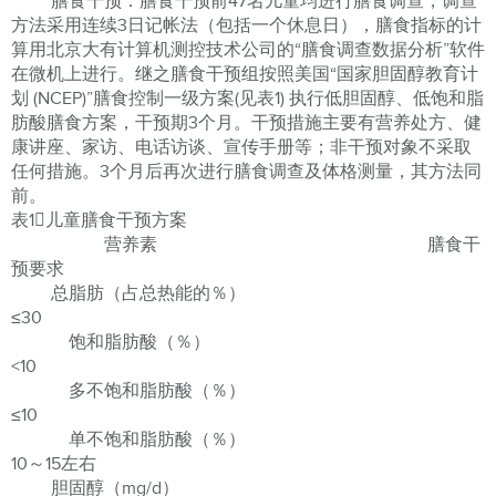
膳食干预：膳食干预前47名儿童均进行膳食调查，调查
方法采用连续3日记帐法（包括一个休息日），膳食指标的计
算用北京大有计算机测控技术公司的“膳食调查数据分析”软件
在微机上进行。继之膳食干预组按照美国“国家胆固醇教育计
划 (NCEP)”膳食控制一级方案(见表1) 执行低胆固醇、低饱和脂
肪酸膳食方案，干预期3个月。干预措施主要有营养处方、健
康讲座、家访、电话访谈、宣传手册等；非干预对象不采取
任何措施。3个月后再次进行膳食调查及体格测量，其方法同
前。
表1儿童膳食干预方案
营养素 膳食干
预要求
总脂肪（占总热能的％）
≤30
饱和脂肪酸（％）
<10
多不饱和脂肪酸（％）
≤10
单不饱和脂肪酸（％）
10～15左右
胆固醇（mg/d）