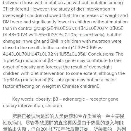
between those with mutation and without mutation among
311 children However, the study of diet intervention in
overweight children showed that the increases of weight and
BMI were had significantly lower in children without mutation
than in control group (241±056 vs 443±070,P< 005；
048±024 vs 155±035,P< 005, respectively), but the
changes in weight and BMI in children with mutation were
close to the results in the control (432±069 vs
443±070；147±032 vs 155±035) Conclusions: The
Trp64Arg mutation of β3－abr gene may contribute to the
onset of obesity and forecast the result of overweight
children with diet intervention to some extent, although the
Trp64Arg mutation of β3－abr gene may not be a major
factor effecting on weight in Chinese children
Key words: obesity; β3－adrenergic－receptor gene;
dietary intervention; children
肥胖已被认为是影响人类健康和生存质量的一种主要慢
性疾病[1]。尽管导致肥胖的直接原因是由于热量的摄入与能
量输出失衡，但自20世纪70年代后期开始，所采取的一系列