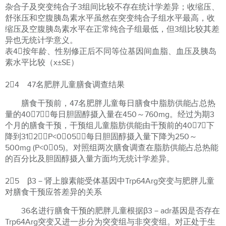
杂合子及突变纯合子3组间比较不存在统计学差异；收缩压、
舒张压和空腹胰岛素水平虽然在突变纯合子组水平最高，收
缩压及空腹胰岛素水平在正常纯合子组最低，但3组比较其差
异也无统计学意义。
表4按年龄、性别修正后不同等位基因间血脂、血压及胰岛
素水平比较（x±SE）
24 47名肥胖儿童膳食调查结果
膳食干预前，47名肥胖儿童每日膳食中脂肪供能占总热
量的407％，每日胆固醇摄入量在450～760mg。经过为期3
个月的膳食干预，干预组儿童脂肪供能由干预前的407％下
降到312％（P<005），每日胆固醇摄入量下降为250～
500mg (P<005)。对照组两次膳食调查在脂肪供能占总热能
的百分比及胆固醇摄入量方面均无统计学差异。
25 β3－肾上腺素能受体基因中Trp64Arg突变与肥胖儿童
对膳食干预应答差异的关系
36名进行膳食干预的肥胖儿童根据β3－adr基因是否存在
Trp64Arg突变又进一步分为突变组与非突变组。对正处于生