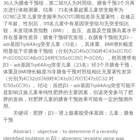
36人为膳食干预组，第二组11人为对照组。膳食干预3个月再
次进行体格测量。结果：73名体重超重儿童突变频率为
018，正常儿童突变频率为017，两组差异无显著性；在修正
了年龄、性别后，311名儿童中有基因突变组与无突变组比
较，未发现体质指数（BMI）、血压、血脂及空腹胰岛素水平
存在显著性差异；膳食干预研究发现，在膳食干预组无β3－
adr基因Trp64Arg突变儿童（13名），其体重、BMI增长幅度
明显低于非膳食干预组（分别为241±056对443±070，
P<005；048±024对155±035， P<005），然而携带有
β3－adr基因Trp64Arg突变儿童（23名）经3个月膳食干预，
体重及BMI增长幅度与非膳食干预对照组相比无显著性差异
（分别为432±069对443±070；147±032 对
155±035）。结论：虽然β3－adr基因Trp64Arg突变可能不
是影响汉族儿童单纯性肥胖的主要因素，但该突变参与了肥
胖的发病，对肥胖儿童的膳食干预效果可能有一定的预测作
用。
关键词：肥胖；β3－肾上腺素能受体基因；儿童；膳食
干预
Abstract： objective：to determine if a recently
identified mutation in β3－abreneric receptor gene was