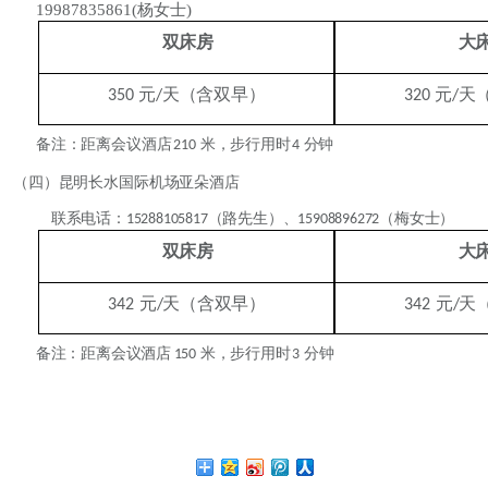
19987835861(杨女士)
双床房
大
元
天（含双早）
元
天
350
/
320
/
备注：距离会议酒店
米，步行用时
分钟
210
4
（四）昆明长水国际机场亚朵酒店
联系电话：
（路先生）、
（梅女士）
15288105817
15908896272
双床房
大
元
天（含双早）
元
天
342
/
342
/
备注：距离会议酒店
米，步行用时
分钟
150
3