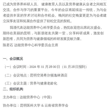
已成为营养界科研人员、
健康教育人员以及营养健康从业者之间相互
交
流、合作与学习的重要平台。今年的会议将延
续这一传统，为与会
者提供丰富的学术讨论
和合作机会。晚间的社交晚宴更是为与会者建
立
深厚友谊和拓展合作提供了轻松交流的契机。
我谨代表达能营养中心科学委员会，热忱欢迎您出席此次盛会。
期待在美丽的昆明，与
新朋老友共聚一堂，分享科研成果，激发创
新思维，共同为
营养与健康领域的科研发展贡献
力量。
陈君石
达能营养中心科学委员会主席
一、会议概况
（一）会议时间：
年
月
日（
月
日报到）
2024
11
28-30
11
28
（二）会议地点：昆明空港希尔顿逸林酒店
（三）会议主题：营养与健康老龄化
二、组织机构
主办单位：达能营养中心（中国）
协办单位：昆明医科大学
云南省营养学会
&