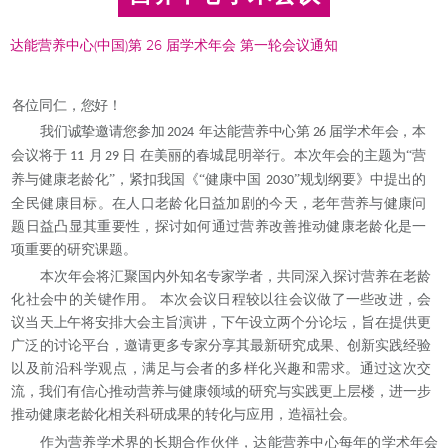
达能营养中心(中国)第 26 届学术年会 第一轮会议通知
各位同仁，您好！
我们诚挚邀请您参加
年达能营养中心第
届学术年会，本
2024
26
会
议将于
月
日
在美丽的春城昆明举行。本次年会的主题为
“营
11
29
养与健康老龄化”，紧扣我国《“健康中国
”规划纲要》中提出的
2030
全民健康目标。在人
口老龄化日益加剧的今天，老年营养与健康
问
题日益凸显其重要性，探讨如何通过营养改善推动健康老龄化是一
项重要的研究课题。
本次年会将汇聚国内外知名专家学者，共同深入探讨营养在老龄
化社会中的关键作用。
本次会议日程较以往会议做了一些改进，会
议当
天上午将安排大会主旨演讲，下午设立两个
分论坛，旨在提供更
广泛的讨论平台，邀请
更多专家分享其最新研究成果、创新实践经验
以
及前沿科学观点，满足与会者的多样化兴趣
和需求。通过这次交
流，我们有信心推动营养与
健康领域的研究与实践更上层楼，进一步
推动
健康老龄化相关科研成果的转化与应用，造福
社会。
作为营养学术界的长期合作伙伴，达能营养中心每年的
学术年会