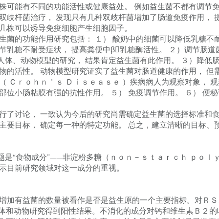
株可能有不同的功能活性或健康益处。 例如益生菌不都有调节免
同双歧杆菌治疗， 发现只有几种双歧杆菌增加了肠道免疫作用， 
有几株可以诱导免疫细胞产生细胞因子。
菌的功能作用研究包括： １） 酸奶中的细菌可以降低乳糖不
节乳糖不耐受症状， 提高粪便中β乳糖酶活性。 ２）调节肠道
人体、动物模型的研究， 结果肯定益生菌有此作用。 ３）降低
物的活性。 动物模型研究证实了益生菌对肠道健康的作用， 但
（ Ｃｒｏｈｎ＇ｓ Ｄｉｓｅａｓｅ ）疾病病人为观察对象， 
部位小肠粘膜有强的抗性作用。 ５） 免疫调节作用。 ６） 便
了讨论， 一致认为今后的研究尚需确定益生菌的选择标准和食
为主要目标， 确定每一种的特定功能。 总之，建立清晰的目标、
“食物成分”——非淀粉多糖（ｎｏｎ－ｓｔａｒｃｈ ｐｏｌｙ
提示目前研究领域对这一成分的重视。
有益菌的数量被看作是否是益生原的一个主要指标。对ＲＳ、 可
的人体和动物研究得到阳性结果。不消化的成分对钙和维生素Ｂ２的