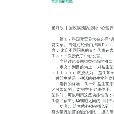
益生菌的功能
杨月欣 中国疾病预防控制中心营养与食
第１７界国际营养大会选择“功能
篇文章。 专题讨论会由法国Ｄａｎ
席， 来自不同国家的９个代表在
Ｔｏｒｅ教授做了中心发言。
专题讨论会围绕益生菌的概念、
定义：到目前为止， 对益生菌还
ｒｌｉｏｕｘ 教授认为， 益生菌
一种益生菌是一种活的微生物的食
选择的标准： 对一种益生菌来说
／可繁殖的； 对宿主有健康作用。
菌株时，可以利用这些功能性质； 
生物／宿主小肠细胞之间的可能关
功 能：益生菌必须被摄入到一定
有少量乳酸菌的酸奶相比， 摄入