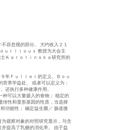
个不容忽视的部分。 大约收入２１
Ｂｏｕｒｌｉｏｕｘ 教授为大会主
瑞士Ｋａｒｏｌｉｎｓｋａ研究所的
９年Ｆｕｌｌｅｒ的定义。Ｂｏｕ
的营养学益处。 或者可以定义为：
， 还执行多种健康作用。
一种可以大量摄入的食物； 稳定的
的遗传性和显形基因的性质，当选择
和功能性； 确定益生菌／ 肠道微
者为观察对象的对照研究显示，与含
状并提高了乳糖的消化率。 由于益