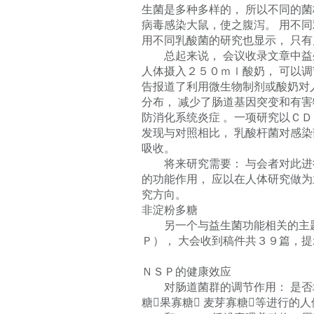
生菌是多种多样的， 所以不同的菌
病毒感染大鼠，使之腹泻。 用不
用不同乳酸菌的研究也显示， 只
总起来说， 会议收录文章中益生
人体摄入２５０ｍｌ酸奶， 可以调
告报道了利用微生物制剂或酸奶对
分布， 减少了肠道基因突变和有害
防消化系统炎症 。一项研究以ＣＤ
发现与对照相比， 乳酸杆菌对感染
吸收。
将来研究需要： 与会者对此进行
的功能作用， 应以在人体研究做
究方向。
非淀粉多糖
另一个与益生菌功能相关的主题是
Ｐ）， 大会收到稿件共３９篇，
ＮＳＰ的健康效应
对肠道菌群的调节作用： 是否增加
糖果寡糖 麦芽寡糖等进行