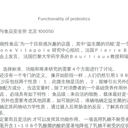
Functionality of probiotics
品安全所 北京 100050
性食品”为一个目前感兴趣的议题， 其中“益生菌的功能”是一
ｏｎｅ Ｖｉｔａｐｏｌｅ 研究中心组织， 法国Ｐｉｅｒｒｅ 
大会上发言。 法国巴黎大学药学系的Ｂｏｕｒｌｉｏｕｘ教授和
选择标准、功能和将来研究的需要４个方面进行了讨论。
没有一个专门的定义。 像开始阶段一样，人们仍然引用１９８
至少应包括两个性质： １．此微生物是活的， ２．能够引出另外
物配方成分， 当适宜量时，除了对消费者的一个基础营养作用外
， 必须具有如下特性： 食品级；来自活的细胞， 载体最好是
 另外也需要考虑其他因素， 如可能的话， 准确地确定益生菌
确定其药物动力学性质， 通过摄入后胃肠道的反应，了解其存活
系。
量而且是活的 才可以发挥其功能作用。 一项选用乳糖不耐受
每毫升含１×１０８个乳酸菌的酸奶显著地降低了乳糖不耐受的症