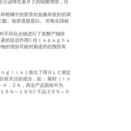
产生分泌维生素Ｂ２的细菌增加，但
和柑橘中的胶质对血糖有较好的调
三酯、低密度脂蛋白。 对氧化指标
对不同化合物进行了发酵产物研
显著的促进作用 但Ｉｓｐａｇｈｕ
产物的增加可能对肠道癌的预防有
ｎｇｌｉｓｔ推出了用ＧＬＣ测定
目前关注的成分，如： 菊粉（ｌｎ
％～４．２％，商业产品面粉中为
１５％～１９％ 干品３０％～５