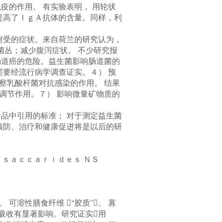
疫的作用。 有实验表明， 用轮状
提高了ＩｇＡ抗体的含量。同样，利
耐受的症状。来自荷兰的研究认为，
菌丛；减少腹泻症状。 不少研究报
肠道癌的危险。益生菌影响肠道菌的
需要经流行病学调查证实。４） 预
观察乳酸杆菌对抗感染的作用。 结果
秘调节作用。７） 影响微量矿物质的
品中引用的标准； 对于测定益生菌
预防、治疗和健康促进将是以后的研
ｓａｃｃａｒｉｄｅｓ ＮＳ
溶性膳食纤维 “胶质”、 寡
吸收有显著影响。研究证实用