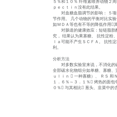
５％和１０％ 纤维素喂养动物２周
ｐｅｃｔｉｎ没有此结果。
对血糖血脂调节的影响： ５项研
节作用。 几个动物的平衡对比实验
如ＭＤＡ等也有不等的降低作用
对肠道的健康效应：短链脂肪酸（
究， 结果认为果寡糖、 抗性淀粉
ｌａ可能不产生ＳＣＦＡ。 抗性
利。
分析方法
对多数实验室来说，不消化的碳水
全部碳水化物组分如单糖、寡糖、
ｕｌｉｎ  一种寡糖）、 ＲＳ
１．６％～３．１％ 烤热的面包
０％ 与其相比 葱头、韭菜中的含