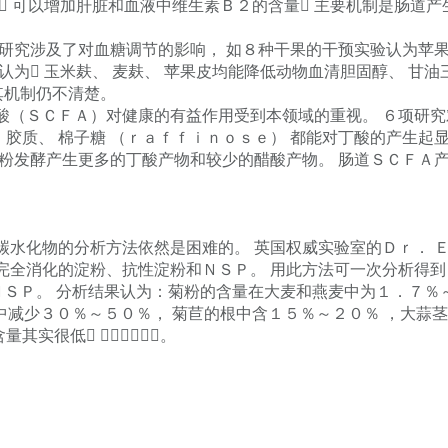
 可以增加肝脏和血液中维生素Ｂ２的含量 主要机制是肠道
究涉及了对血糖调节的影响， 如８种干果的干预实验认为苹果
认为 玉米麸、 麦麸、 苹果皮均能降低动物血清胆固醇、 甘油
其机制仍不清楚。
ＳＣＦＡ）对健康的有益作用受到本领域的重视。 ６项研究
、 胶质、 棉子糖 （ｒａｆｆｉｎｏｓｅ） 都能对丁酸的产生起
淀粉发酵产生更多的丁酸产物和较少的醋酸产物。 肠道ＳＣＦＡ
化物的分析方法依然是困难的。 英国权威实验室的Ｄｒ． Ｅ
完全消化的淀粉、抗性淀粉和ＮＳＰ。 用此方法可一次分析得到
 和ＮＳＰ。 分析结果认为：菊粉的含量在大麦和燕麦中为１．７
中减少３０％～５０％， 菊苣的根中含１５％～２０％ ，大蒜茎
量其实很低 ２％～８％。