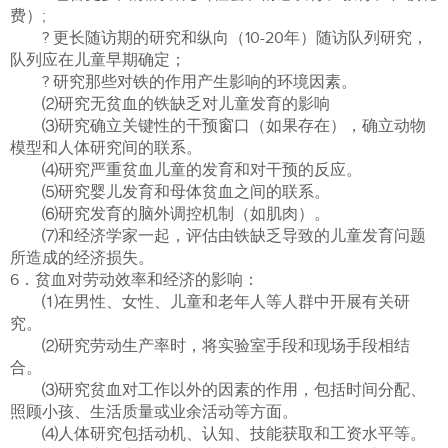
费）;
? 更长随访期的研究和纵向（10-20年）随访队列研究，
队列应在儿童早期确定；
? 研究那些对铁的作用产生影响的环境因素。
⑵研究无贫血的铁缺乏对儿童发育的影响
⑶研究确立关键性的干预窗口（如果存在），确立动物
模型和人体研究间的联系。
⑷研究严重贫血儿童的发育和对干预的反应。
⑸研究婴儿发育和母体贫血之间的联系。
⑹研究发育的脑外调控机制（如肌肉）。
⑺和经济学家一起，评估由铁缺乏导致的儿童发育问题
所造成的经济损失。
6．贫血对劳动效率和经济的影响：
⑴在男性、女性、儿童和老年人等人群中开展有关研
究。
⑵研究劳动生产率时，将实验室手段和现场手段相结
合。
⑶研究贫血对工作以外的因素的作用，包括时间分配、
照顾小孩、生活质量或业余活动等方面。
⑷人体研究包括动机、认知、技能获取和工资水平等。