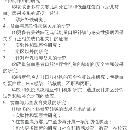
在协同作用的研究
⑶获取更多有关婴儿高死亡率和低血红蛋白（胎儿贫
血）因果关系的证据，通过：
? 孕妇补铁研究。
4．贫血与感染性疾病关系的研究
⑴更多有关铁缺乏或低剂量口服补铁与感染性疾病因果
关系（正相关或负相关）的证据：
? 实验性和观察性研究；
? 疟区以外的研究；
? 针对母乳喂养婴儿的研究。
⑵严重贫血患者口服治疗性剂量的铁剂的安全性和效果
的研究。
⑶特定危险人群口服补铁的安全性和效果研究，包括血
红蛋白症、HIV感染、结核病、乙肝和丙肝。
⑷铁和免疫系统相互作用机制研究，通过设计来区分铁
缺乏和铁补充之间的效应。
5．贫血与儿童发育关系的研究：
⑴更多的下述研究领域的因果关系的证据：
? 实验性和观察性研究；
? 在贫血高危婴儿中至少再开展一项预防性试验；
? 包含更多因素的研究（社会和情感发育、教育、在校花