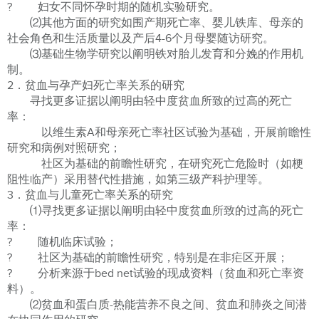
? 妇女不同怀孕时期的随机实验研究。
⑵其他方面的研究如围产期死亡率、婴儿铁库、母亲的
社会角色和生活质量以及产后4-6个月母婴随访研究。
⑶基础生物学研究以阐明铁对胎儿发育和分娩的作用机
制。
2．贫血与孕产妇死亡率关系的研究
寻找更多证据以阐明由轻中度贫血所致的过高的死亡
率：
以维生素A和母亲死亡率社区试验为基础，开展前瞻性
研究和病例对照研究；
社区为基础的前瞻性研究，在研究死亡危险时（如梗
阻性临产）采用替代性措施，如第三级产科护理等。
3．贫血与儿童死亡率关系的研究
⑴寻找更多证据以阐明由轻中度贫血所致的过高的死亡
率：
? 随机临床试验；
? 社区为基础的前瞻性研究，特别是在非疟区开展；
? 分析来源于bed net试验的现成资料（贫血和死亡率资
料）。
⑵贫血和蛋白质-热能营养不良之间、贫血和肺炎之间潜