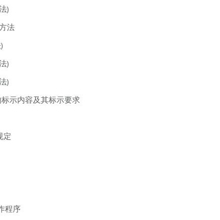
法)
方法
)
法)
法)
的标示内容及其标示要求
规定
作程序