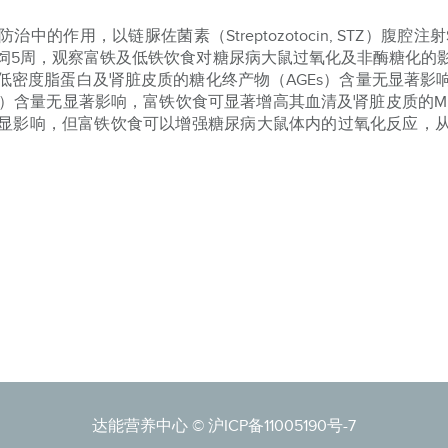
作用，以链脲佐菌素（Streptozotocin, STZ）腹腔
饲5周，观察富铁及低铁饮食对糖尿病大鼠过氧化及非酶糖化的
低密度脂蛋白及肾脏皮质的糖化终产物（AGEs）含量无显著影
A）含量无显著影响，富铁饮食可显著增高其血清及肾脏皮质的M
显影响，但富铁饮食可以增强糖尿病大鼠体内的过氧化反应，
达能营养中心 ©
沪ICP备11005190号-7