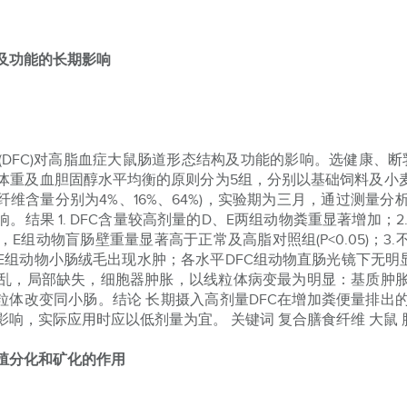
及功能的长期影响
FC)对高脂血症大鼠肠道形态结构及功能的影响。选健康、断乳
体重及血胆固醇水平均衡的原则分为5组，分别以基础饲料及小麦
食纤维含量分别为4%、16%、64%)，实验期为三月，通过测
。结果 1. DFC含量较高剂量的D、E两组动物粪重显著增加；2
组动物盲肠壁重量显著高于正常及高脂对照组(P<0.05)；3
组动物小肠绒毛出现水肿；各水平DFC组动物直肠光镜下无明显
乱，局部缺失，细胞器肿胀，以线粒体病变最为明显：基质肿
线粒体改变同小肠。结论 长期摄入高剂量DFC在增加粪便量排出
响，实际应用时应以低剂量为宜。 关键词 复合膳食纤维 大鼠 
殖分化和矿化的作用