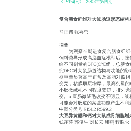
《卫生研究》--2003年第四期
复合膳食纤维对大鼠肠道形态结构
马正伟 张喜忠
摘要
为观察长期进食复合膳食纤维(D
饲料诱导形成高脂血症模型后，按
给不同剂量的DFC(C~E组，总膳
究DFC对大鼠肠道结构与功能的影响
壁重量显著高于正常及高脂对照组，E
变宽，粘膜肌层增厚，最高剂量的E
小肠微绒毛不同程度变短，排列紊
变。5.直肠微绒毛改变不明显，
可能会对肠道的某些功能产生不利影
中图分类号 R151.2 R589.2
大豆异黄酮和钙对大鼠成骨细胞增
钱萍萍 郭俊生 刘长云 钮燕 程胜求