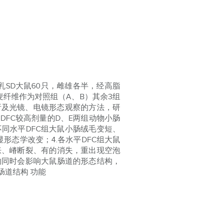
SD大鼠60只，雌雄各半，经高脂
纤维作为对照组（A、B）其余3组
量分析及光镜、电镜形态观察的方法，研
.DFC较高剂量的D、E两组动物小肠
.不同水平DFC组大鼠小肠绒毛变短、
形态学改变；4.各水平DFC组大鼠
胀、嵴断裂、有的消失，重出现空泡
的同时会影响大鼠肠道的形态结构，
肠道结构 功能