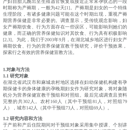
产妇自胎儿娩出至生殖器官恢复或接近正常未孕状态的一段
时期称为产褥期，一般为42天[1]。产褥期是妇女的一个特殊
生理阶段，有诸多健康问题可能在这个时期出现，重视产褥
期营养保健是非常必要的。调查显示，受传统观念影响，妇
女产褥期饮食、行为方面存在一些误区，可能影响到她们的
健康，而正确的营养保健知识对其饮食、行为具有积极影响
[2,3]。为此，我们于2003年9月，在湖北城乡地区进行妇女产
褥期饮食、行为的营养保健宣教干预研究，评价干预效果，
探索行之有效的营养保健宣教方法。
1.对象与方法
1.1 研究对象
在湖北省武汉市和麻城农村地区选择在妇幼保健机构建有孕
期保健卡的身体健康的孕晚期妇女作为研究对象，将对象随
机分为营养保健宣教干预组和对照组。最后完成调查且资料
完整的共302人。农村160人（其中干预组81人，对照组79
人），城市142人（其中干预组73人，对照组69人）。
1.2 研究内容和方法
于产前和产后住院期间对干预组对象采用集中授课、个别讲