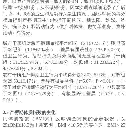
度。以做产后体操为例：每天做得3分，每周3次以上得2分，
每周1~3次得1分，从不做得0分。因本次调查详细记录了产后
1、2、4、6周的卫生和活动行为发生情况，因此将4周的得分
相加得到产褥期卫生（包括开窗通气、晒太阳、洗澡、洗
头、洗下身）和活动行为（做产后体操、做简单家务、室外
活动）总得分。
城市干预组对象产褥期做操平均得分（2.16±2.53分）明显高
于对照组（1.18±2.14分），差异有显著性(t=2.33,P＜0.05)，
但卫生行为、活动行为总得分两组间无显著性差异（干预
组：31.75±5.94分、5.76±3.88分，对照组：31.23±6.22分、
4.77±3.61分，P＞0.05）.
农村干预组产褥期卫生行为平均得分是37.03±5.93分，对照组
为29.53±10.17分，差异有极显著性（t=5.67，P＜0.01）；干
预组对象产褥期活动行为平均得分（12.94±7.00分）也显著高
于对照组（7.27±5.29分），有极显著性差异（t=5.77，P＜
0.01））。
2.5 产褥期体质指数的变化
用体质指数（BMI来）反映调查对象的营养状况，以
25≥BMI≥18.5为正常范围，BMI＜18.5为营养不良，BMI＞25