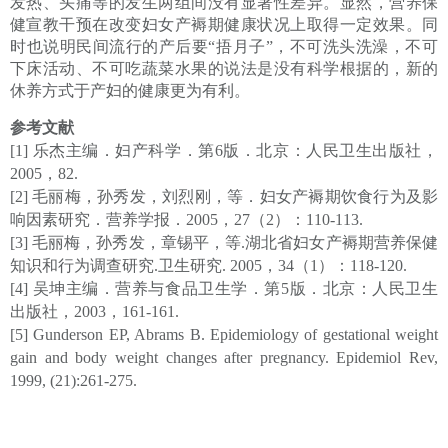
发热、头痛等的发生两组间没有显著性差异。显然，营养保
健宣教干预在改变妇女产褥期健康状况上取得一定效果。同
时也说明民间流行的产后要“捂月子”，不可洗头洗澡，不可
下床活动、不可吃蔬菜水果的说法是没有科学根据的，新的
休养方式于产妇的健康更为有利。
参考文献
[1] 乐杰主编．妇产科学．第6版．北京：人民卫生出版社，
2005，82.
[2] 毛丽梅，孙秀发，刘烈刚，等．妇女产褥期饮食行为及影
响因素研究．营养学报．2005，27（2）：110-113.
[3] 毛丽梅，孙秀发，章锡平，等.湖北省妇女产褥期营养保健
知识和行为调查研究.卫生研究. 2005，34（1）：118-120.
[4] 吴坤主编．营养与食品卫生学．第5版．北京：人民卫生
出版社，2003，161-161.
[5] Gunderson EP, Abrams B. Epidemiology of gestational weight
gain and body weight changes after pregnancy. Epidemiol Rev,
1999, (21):261-275.