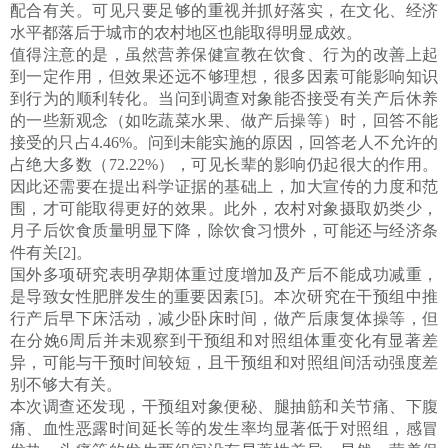
配合有关。可见只要足够的重视并抓好落实，在文化、经济
水平都落后于城市的农村地区也能取得明显成效。
值得注意的是，虽然营养保健宣教在饮食、行为的改善上起
到一定作用，但效果还远不够理想，很多因素可能影响知识
到行为的顺利转化。当问到调查对象能否接受有关产后休养
的一些新观念（如吃蔬菜水果、做产后操等）时，回答不能
接受的只占4.46%。问到未能实施的原因，回答老人不允许的
占绝大多数（72.22%），可见长辈的影响仍起很大的作用。
因此还需要在提出科学证据的基础上，加大宣传的力度和范
围，才可能取得更好的效果。此外，农村对象摄取奶类少，
月子后饮食质量明显下降，除饮食习惯外，可能还与经济条
件有关[2]。
国外多项研究表明孕期体重过度增加及产后不能成功减重，
是导致女性肥胖发生的重要因素[5]。本次研究在干预组中推
行产后早下床活动，减少卧床时间，做产后康复体操等，但
在分娩6周后并未观察到干预组和对照组体重变化有显著差
异，可能与干预时间较短，且干预组和对照组间活动强度差
别不够大有关。
本次调查还发现，干预组对象便秘、腿抽筋和关节痛、下腹
痛、血性恶露时间延长等的发生率均显著低于对照组，感冒