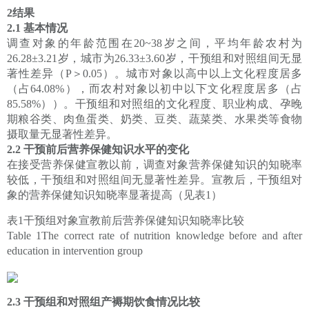
2结果
2.1 基本情况
调查对象的年龄范围在20~38岁之间，平均年龄农村为
26.28±3.21岁，城市为26.33±3.60岁，干预组和对照组间无显
著性差异（P＞0.05）。城市对象以高中以上文化程度居多
（占64.08%），而农村对象以初中以下文化程度居多（占
85.58%））。干预组和对照组的文化程度、职业构成、孕晚
期粮谷类、肉鱼蛋类、奶类、豆类、蔬菜类、水果类等食物
摄取量无显著性差异。
2.2 干预前后营养保健知识水平的变化
在接受营养保健宣教以前，调查对象营养保健知识的知晓率
较低，干预组和对照组间无显著性差异。宣教后，干预组对
象的营养保健知识知晓率显著提高（见表1）
表1干预组对象宣教前后营养保健知识知晓率比较
Table 1The correct rate of nutrition knowledge before and after
education in intervention group
2.3 干预组和对照组产褥期饮食情况比较