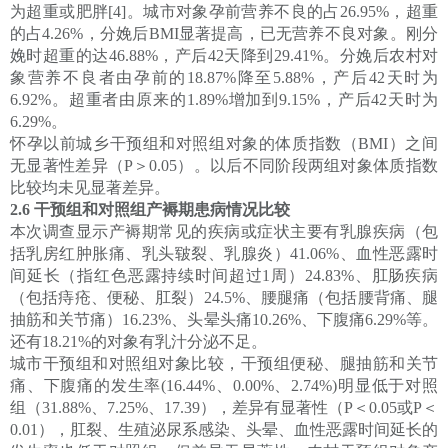
为超重或肥胖[4]。城市对象孕前营养不良的占26.95%，超重
的占4.26%，分娩后BMI显著提高，已无营养不良对象。刚分
娩时超重的达46.88%，产后42天降到29.41%。分娩后农村对
象营养不良者由孕前的18.87%降至5.88%，产后42天时为
6.92%。超重者由原来的1.89%增加到9.15%，产后42天时为
6.29%。
怀孕以前城乡干预组和对照组对象的体质指数（BMI）之间
无显著性差异（P＞0.05）。以后不同阶段两组对象体质指数
比较均未见显著差异。
2.6 干预组和对照组产褥期患病情况比较
本次调查显示产褥期常见的疾病或症状主要有乳腺疾病（包
括乳房红肿胀痛、乳头皲裂、乳腺炎）41.06%、血性恶露时
间延长（指红色恶露持续时间超过1周）24.83%、肛肠疾病
（包括痔疮、便秘、肛裂）24.5%、腰腿痛（包括腰背痛、腿
抽筋和关节痛）16.23%、头晕头痛10.26%、下腹痛6.29%等。
还有18.21%的对象有乳汁分泌不足。
城市干预组和对照组对象比较，干预组便秘、腿抽筋和关节
痛、下腹痛的发生率(16.44%、0.00%、2.74%)明显低于对照
组（31.88%、7.25%、17.39），差异有显著性（P＜0.05或P＜
0.01），肛裂、生殖泌尿系感染、头晕、血性恶露时间延长的