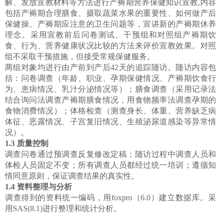
解、发放宣教材料等方法进行产褥期营养保健知识宣教,内容
包括产褥期合理膳食、摄取蔬菜水果的重要性、如何做产后
保健操、产褥期应注意的卫生问题等，宣讲新的产褥期休养
理念。采用宣教前后问卷测试、干预组和对照组产褥期饮
食、行为、营养健康状况比较的方法来评价宣教效果。对照
组不采取干预措施，但接受常规保健服务。
两组对象均进行由产前到产后42天的追踪随访。随访内容包
括：问卷调查（年龄、职业、孕期保健情况、产褥期饮食行
为、患病情况、乳汁分泌情况等）；膳食调查（采用记录法
结合询问法调查产褥期膳食情况，用食物频率法调查孕期的
食物消费情况）；体格检查（测查身长、体重、营养缺乏病
体征、恶露情况、子宫复旧情况、生殖泌尿道感染等异常情
况）。
1.3 质量控制
调查问卷通过预调查反复修改定稿；随访过程中调查人员和
体检人员固定不变；所有调查人员都经过统一培训；遵循知
情同意原则，保证调查结果的真实性。
1.4 资料整理与分析
调查得到的资料统一编码，用foxpro（6.0）建立数据库。采
用SAS(8.1)进行整理和统计分析。