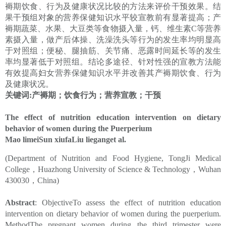
褥期饮食、行为及健康状况比较的方法来评价干预效果。结
果干预组对象的营养保健知识水平较宣教前有显著提高；产
褥期蔬菜、水果、大豆类等食物摄入量，钙、维生素C等营养
素摄入量，做产后体操、洗澡洗头等行为的发生率均明显高
于对照组；便秘、腿抽筋、关节痛、恶露时间延长等的发生
率均显著低于对照组。结论多途径、针对性强的宣教方法能
有效提高妇女营养保健知识水平并改善其产褥期饮食、行为
及健康状况。
关键词:产褥期；饮食行为；营养宣教；干预
The effect of nutrition education intervention on dietary
behavior of women during the Puerperium
Mao limeiSun xiufaLiu lieganget al.
(Department of Nutrition and Food Hygiene, TongJi Medical
College，Huazhong University of Science & Technology，Wuhan
430030，China)
Abstract
: ObjectiveTo assess the effect of nutrition education
intervention on dietary behavior of women during the puerperium.
MethodThe pregnant women during the third trimester were