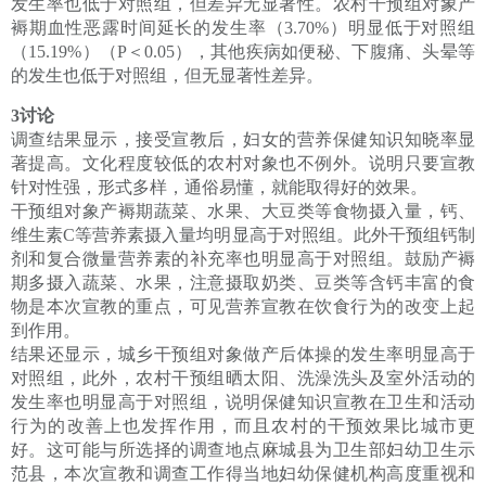
发生率也低于对照组，但差异无显著性。农村干预组对象产
褥期血性恶露时间延长的发生率（3.70%）明显低于对照组
（15.19%）（P＜0.05），其他疾病如便秘、下腹痛、头晕等
的发生也低于对照组，但无显著性差异。
3讨论
调查结果显示，接受宣教后，妇女的营养保健知识知晓率显
著提高。文化程度较低的农村对象也不例外。说明只要宣教
针对性强，形式多样，通俗易懂，就能取得好的效果。
干预组对象产褥期蔬菜、水果、大豆类等食物摄入量，钙、
维生素C等营养素摄入量均明显高于对照组。此外干预组钙制
剂和复合微量营养素的补充率也明显高于对照组。鼓励产褥
期多摄入蔬菜、水果，注意摄取奶类、豆类等含钙丰富的食
物是本次宣教的重点，可见营养宣教在饮食行为的改变上起
到作用。
结果还显示，城乡干预组对象做产后体操的发生率明显高于
对照组，此外，农村干预组晒太阳、洗澡洗头及室外活动的
发生率也明显高于对照组，说明保健知识宣教在卫生和活动
行为的改善上也发挥作用，而且农村的干预效果比城市更
好。这可能与所选择的调查地点麻城县为卫生部妇幼卫生示
范县，本次宣教和调查工作得当地妇幼保健机构高度重视和