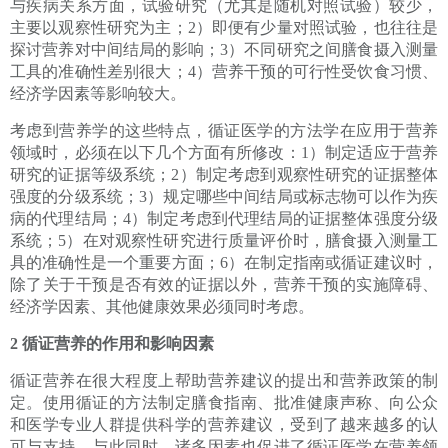
与疾病关系方面，试验研究（尤其是随机对照试验）较少，
主要以观察性研究为主；2）即便有少量对照试验，也往往是
探讨营养对中间结局的影响；3）不同研究之间膳食摄入测量
工具的准确性差别很大；4）营养干预的可行性受饮食习惯、
经济学因素等影响较大。
考虑到营养学的这些特点，循证医学的方法学在应用于营养
领域时，必须在以下几个方面有所修改：1）制定适应于营养
研究的证据等级系统；2）制定考虑到观察性研究的证据整体
强度的分级系统；3）规定哪些中间结局或标志物可以作为疾
病的代理结局；4）制定考虑到代理结局的证据整体强度分级
系统；5）在对观察性研究进行质量评价时，膳食摄入测量工
具的准确性是一个重要方面；6）在制定指南或循证建议时，
除了关于干预是否有效的证据以外，营养干预的实施障碍、
经济学因素、其他健康效果必须同时考虑。
2 循证营养的作用和影响因素
循证营养在很大程度上帮助营养建议的提出和营养政策的制
定。使用循证的方法制定膳食指南、批准健康声称、向公众
和医学专业人群提供科学的营养建议，受到了越来越多的认
可与支持。与此同时，诸多因素也促进了循证医学在营养领