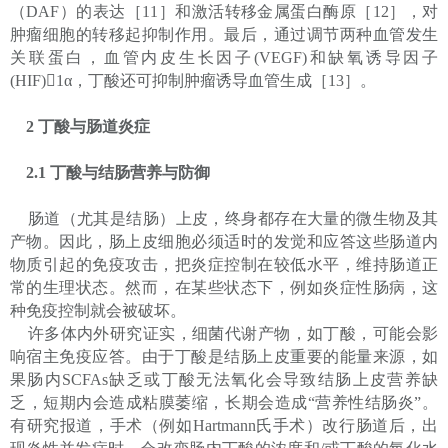
（DAF）的表达［11］和激活转移金属蛋白酶原［12］，对
肿瘤细胞的转移起抑制作用。最后，通过调节两种血管发生
关联蛋白，血管内皮生长因子(VEGF)和缺氧诱导因子
(HIF)1α，丁酸还可抑制肿瘤诱导血管生成［13］。
2 丁酸与肠道炎症
2.1 丁酸与结肠营养与防御
肠道（尤其是结肠）上皮，终身都存在大量的微生物及其
产物。因此，肠上皮细胞必须适时的发觉和应答这些肠道内
物质引起的免疫攻击，把炎症控制在较低水平，维持肠道正
常的生理状态。然而，在某些状态下，例如炎症性肠病，这
种免疫控制就会被破坏。
许多体内外研究证实，细菌代谢产物，如丁酸，可能会影
响宿主免疫应答。由于丁酸是结肠上皮重要的能量来源，如
果肠内SCFAs缺乏或丁酸无法氧化会导致结肠上皮营养缺
乏，短期内会造成粘膜萎缩，长期会造成“营养性结肠炎”。
有研究报道，手术（例如Hartmann氏手术）改行肠道后，出