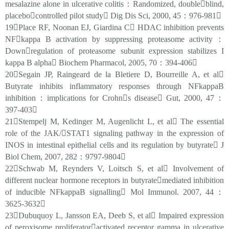
mesalazine alone in ulcerative colitis：Randomized, doubleblind,
placebocontrolled pilot study Dig Dis Sci, 2000, 45：976-981
19Place RF, Noonan EJ, Giardina C HDAC inhibition prevents
NFkappa B activation by suppressing proteasome activity：
Downregulation of proteasome subunit expression stabilizes I
kappa B alpha Biochem Pharmacol, 2005, 70：394-406
20Segain JP, Raingeard de la Bletiere D, Bourreille A, et al
Butyrate inhibits inflammatory responses through NFkappaB
inhibition：implications for Crohns disease Gut, 2000, 47：
397-403
21Stempelj M, Kedinger M, Augenlicht L, et al The essential
role of the JAK/STAT1 signaling pathway in the expression of
INOS in intestinal epithelial cells and its regulation by butyrate J
Biol Chem, 2007, 282：9797-9804
22Schwab M, Reynders V, Loitsch S, et al Involvement of
different nuclear hormone receptors in butyratemediated inhibition
of inducible NFkappaB signalling Mol Immunol. 2007, 44：
3625-3632
23Dubuquoy L, Jansson EA, Deeb S, et al Impaired expression
of peroxisome proliferatoractivated receptor gamma in ulcerative