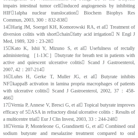
impairs intestinal tumor cellinduced angiogenesis by inhibiting
HIF1alpha nuclear translocation Biochem Biophys Res
Commun, 2003, 300：832-838
14Harig JM, Soergel KH, Komorowski RA, et al Treatment of
diversion colitis with shortchainfatty acid irrigation N Engl J
Med, 1989, 320：23-28
15Kato K, Ishii Y, Mizuno S, et al Usefulness of rectally
administering ［1-13C］butyrate for breath test in patients with
active and quiescent ulcerative colitis Scand J Gastroenterol,
2007, 42：207-214
16Luhrs H, Gerke T, Muller JG, et al Butyrate inhibits
NFkappaB activation in lamina propria macrophages of patients
with ulcerative colitis Scand J Gastroenterol, 2002, 37：458-
466
17Vernia P, Annese V, Bresci G, et al Topical butyrate improves
efficacy of 5ASA in refractory distal ulcerative colitis：Results of
a multicentre trial Eur J Clin Invest, 2003, 33：244-248
18Vernia P, Monteleone G, Grandinetti G, et al Combined oral
sodium butyrate and mesalazine treatment compared to oral