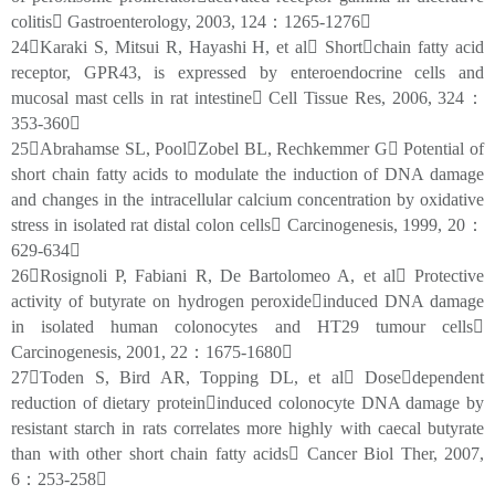
colitis Gastroenterology, 2003, 124：1265-1276
24Karaki S, Mitsui R, Hayashi H, et al Shortchain fatty acid
receptor, GPR43, is expressed by enteroendocrine cells and
mucosal mast cells in rat intestine Cell Tissue Res, 2006, 324：
353-360
25Abrahamse SL, PoolZobel BL, Rechkemmer G Potential of
short chain fatty acids to modulate the induction of DNA damage
and changes in the intracellular calcium concentration by oxidative
stress in isolated rat distal colon cells Carcinogenesis, 1999, 20：
629-634
26Rosignoli P, Fabiani R, De Bartolomeo A, et al Protective
activity of butyrate on hydrogen peroxideinduced DNA damage
in isolated human colonocytes and HT29 tumour cells
Carcinogenesis, 2001, 22：1675-1680
27Toden S, Bird AR, Topping DL, et al Dosedependent
reduction of dietary proteininduced colonocyte DNA damage by
resistant starch in rats correlates more highly with caecal butyrate
than with other short chain fatty acids Cancer Biol Ther, 2007,
6：253-258