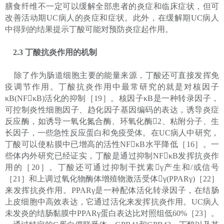
膳食纤维不一定可以缓解全部患者的炎症和临床症状，但可
改善活动期UC病人的炎症和症状。此外，在缓解期UC病人
中得到的结果提示丁酸可能对预防炎症起作用。
2.3 丁酸抗炎作用的机制
除了作为肠道细胞主要的能量来源，丁酸还可直接发挥免
疫调节作用。丁酸抗炎作用中最常研究的就是对核因子
κB(NFκB)活化的抑制［19］。核因子κB是一种转录因子，
可控制炎性细胞因子、趋化因子基因编码的表达，诱导炎症
反应酶，如诱导一氧化氮合酶、环氧化酶2、粘附分子、生
长因子，一些急性反应蛋白和免疫受体。在UC病人中研究，
丁酸可以使粘膜中已增高的活性NFκB水平降低［16］。一
些体内外研究已经证实，丁酸是通过抑制NFκB发挥抗炎作
用的［20］。丁酸还可通过抑制干扰素γ产生和/或信号
［21］和上调过氧化物酶体增殖物激活受体γ(PPARγ)［22］
来发挥抗炎作用。PPARγ是一种配体活化转录因子，在结肠
上皮细胞中高效表达，它通过活化来发挥抗炎作用。UC病人
未发炎的结肠黏膜中PPARγ蛋白表达比对照组低60%［23］。