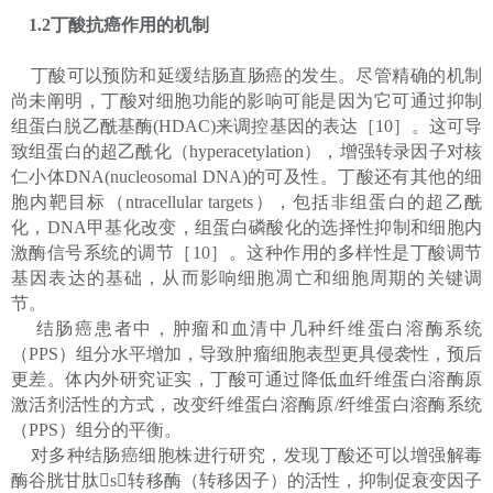
1.2丁酸抗癌作用的机制
丁酸可以预防和延缓结肠直肠癌的发生。尽管精确的机制
尚未阐明，丁酸对细胞功能的影响可能是因为它可通过抑制
组蛋白脱乙酰基酶(HDAC)来调控基因的表达［10］。这可导
致组蛋白的超乙酰化（hyperacetylation），增强转录因子对核
仁小体DNA(nucleosomal DNA)的可及性。丁酸还有其他的细
胞内靶目标（ntracellular targets），包括非组蛋白的超乙酰
化，DNA甲基化改变，组蛋白磷酸化的选择性抑制和细胞内
激酶信号系统的调节［10］。这种作用的多样性是丁酸调节
基因表达的基础，从而影响细胞凋亡和细胞周期的关键调
节。
结肠癌患者中，肿瘤和血清中几种纤维蛋白溶酶系统
（PPS）组分水平增加，导致肿瘤细胞表型更具侵袭性，预后
更差。体内外研究证实，丁酸可通过降低血纤维蛋白溶酶原
激活剂活性的方式，改变纤维蛋白溶酶原/纤维蛋白溶酶系统
（PPS）组分的平衡。
对多种结肠癌细胞株进行研究，发现丁酸还可以增强解毒
酶谷胱甘肽s转移酶（转移因子）的活性，抑制促衰变因子