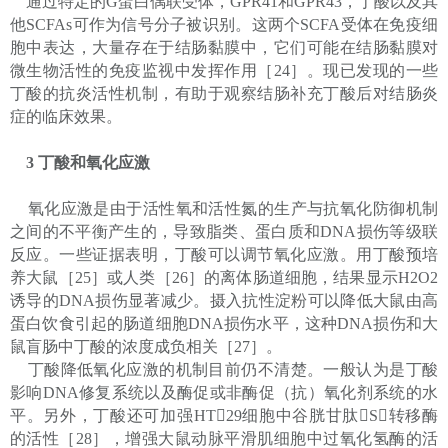
通过特定的G蛋白偶联受体，GPR41和GPR43，丁酸以及其
他SCFAs可作为信号分子被识别。这两个SCFA受体在免疫细
胞中表达，大量存在于结肠黏膜中，它们可能在结肠黏膜对
微生物活性的免疫监视中发挥作用［24］。现已发现的一些
丁酸的抗炎活性机制，有助于观察结肠补充丁酸后对结肠炎
症的临床效果。
3 丁酸和氧化应激
氧化应激是由于活性氧和活性氮的生产与抗氧化防御机制
之间的不平衡产生的，导致脂类、蛋白质和DNA损伤等级联
反应。一些证据表明，丁酸可以调节氧化应激。用丁酸预培
养大鼠［25］或人类［26］的离体肠道细胞，结果显示H2O2
诱导的DNA损伤显著减少。摄入抗性淀粉可以降低大鼠由高
蛋白饮食引起的肠道细胞DNA损伤水平，这种DNA损伤和大
鼠盲肠中丁酸的浓度成负相关［27］。
丁酸降低氧化应激的机制目前仍不清楚。一般认为是丁酸
影响DNA修复系统以及酶促或非酶促（抗）氧化剂系统的水
平。另外，丁酸还可加强HT29细胞中谷胱甘肽S转移酶
的活性［28］，增强大鼠动脉平滑肌细胞中过氧化氢酶的活