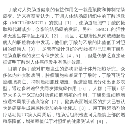
丁酸对人类肠道健康的有益作用之一就是预防和抑制结肠
癌变。近来有研究认为，下调人体结肠癌组织中的丁酸运载
体（MCT1和SMCT1）的数目［1］，使肠道细胞中丁酸的摄
取和代谢减少，会影响结肠癌的发展。另外，SMCT1的活性
和无瘤生存率呈正相关［2］。而且，在腺瘤性息肉或结肠癌
病人的肠腔样本中发现，他们的丁酸与乙酸的比值低于对照
组的健康人［3］。尽管有设计良好的动物模型已证明丁酸对
结肠直肠癌的发生有保护效应［4，5］，但是仍缺乏直接证
据证明丁酸对人体癌症发生有保护效应。
目前了解丁酸对肿瘤发生的影响都基于体外细胞研究。众
多体内外实验表明，肿瘤细胞株暴露于丁酸时，丁酸可诱导
癌细胞凋亡、抑制癌细胞株增殖、促进癌细胞分化出更多表
型，通过多种途径共同发挥抗癌作用［6］。人群（干预）研
究大多关于SCFAs对肠道细胞增殖的作用。丁酸刺激细胞增
殖通常局限于基底隐窝［7］。隐窝表面增殖区的扩大已被认
为是癌症生成易感性增加的生物标志［8］。用丁酸灌肠剂治
疗活动期UC病人两周后，结肠活组织检查可见隐窝上部的增
殖率降低，增殖率值低于对照组的健康受试者［9］。