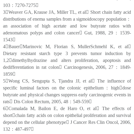
103：7270-7275
3Weaver GA, Krause JA, Miller TL, et al Short chain fatty acid
distributions of enema samples from a sigmoidoscopy population：
an association of high acetate and low butyrate ratios with
adenomatous polyps and colon cancer Gut, 1988, 29：1539-
1543
4BauerMarinovic M, Florian S, MullerSchmehl K, et al
Dietary resistant starch type 3 prevents tumor induction by
1,2dimethylhydrazine and alters proliferation, apoptosis and
dedifferentiation in rat colon Carcinogenesis, 2006, 27：1849-
1859
5Wong CS, Sengupta S, Tjandra JJ, et al The influence of
specific luminal factors on the colonic epithelium：highdose
butyrate and physical changes suppress early carcinogenic events in
rats Dis Colon Rectum, 2005, 48：549-559
6Comalada M, Bailon E, de Haro O, et al The effects of
shortchain fatty acids on colon epithelial proliferation and survival
depend on the cellular phenotype J Cancer Res Clin Oncol, 2006,
132：487-497