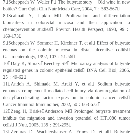
7Scheppach W, Weiler F The butyrate story：Old wine in new
bottles? Curr Opin Clin Nutr Metab Care, 2004, 7：563-567
8Scalmati A, Lipkin M Proliferation and differentiation
biomarkers in colorectal mucosa and their application to
chemoprevention studies Environ Health Perspect, 1993, 99：
169-173
9Scheppach W, Sommer H, Kirchner T, et al Effect of butyrate
enemas on the colonic mucosa in distal ulcerative colitis
Gastroenterology, 1992, 103：51-56
10Daly K, ShiraziBeechey SP Microarray analysis of butyrate
regulated genes in colonic epithelial cells DNA Cell Biol, 2006,
25：49-62
11Andoh A, Shimada M, Araki Y, et al Sodium butyrate
enhances complementmediated cell injury via downregulation of
decayaccelerating factor expression in colonic cancer cells
Cancer Immunol Immunother, 2002, 50：663-672
12Zeng H, BriskeAnderson M Prolonged butyrate treatment
inhibits the migration and invasion potential of HT1080 tumor
cells J Nutr, 2005, 135：291-295
13Zgouras D, Wachtershauser A, Frings D, et al Butyrate