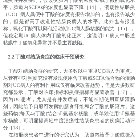
现炎性并发症时，会改变肠内丁酸的浓度和/或丁酸的氧化水
平，肠道内SCFAs的浓度也显著下降［14］。溃疡性结肠炎
（UC）病人粪便中丁酸的浓度有报告增加的，也有报告减少
的，但是都高于改道性结肠炎病人的水平。此外也有报道
称，氧化丁酸可以降低活动期UC病人肠粘膜的能力［15］，
但稳定期UC病人体内丁酸氧化正常，这说明UC病人中肠道
粘膜中丁酸氧化异常并不是主要缺陷。
2.2 丁酸对结肠炎症的临床干预研究
丁酸对结肠炎症的研究，大多数以中重度UC病人为重点。
尽管有些对照研究没有发现使用含丁酸或SCFA混合物的灌肠
剂对UC病人的有利作用或仅有临床改善趋势，但是大多数研
究都显示，丁酸对临床指标和炎症指标有显著改善［17］。
因为UC患者，尤其是有并发症者，不能长期使用直肠灌肠
剂，因此给予口服可发酵的膳食纤维和含丁酸的肠溶片。这
些药物(每天4g丁酸)结合5氨基水杨酸，或单独使用5氨基
水杨酸，可明显提高轻中度溃疡性结肠炎患者的疾病活动评
分［18］。
在结肠炎患者中进行的研究认为，肠道内给予丁酸或摄入