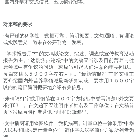
·国内外学术交流信息、出版物介绍等。
对来稿的要求：
·有严谨的科学性；数据可靠，简明扼要，文句通顺；有理论
或实践意义；尚未在公开刊物上发表。
·“学术报告厅”中的文稿以论文、综述、调查或宣传教育活动
报告为主。“达能焦点论坛”中的文稿应当涉及目前营养与健
康领域中有争议的问题，或应当引起人们注意的重要问题。
每篇文稿以５０００字左右为宜。“最新情报站”中的文稿主
要介绍国内外营养学领域最新研究动态，要求用１５００字
以内的篇幅简明扼要地介绍有关信息。
·来稿请打字或用钢笔在４００字方格纸中誉写清楚外文要
求打印 。在文题下应注明作者姓名及工作单位；在文稿首
页下端应写明作者通讯地址和邮政编码。
·文中插图请用绘图软件，微机描画。计量单位一律采用“中华
人民共和国法定计量单位”，简体字以汉字简化方案所列者为
准。