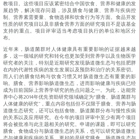
教项目。这些项目应该紧密结合中国饮食、营养和健康的发
展趋势，解决现存问题，涉及膳食与健康、营养与疾病控
制、营养素需要量、食物选择和饮食行为等方面。食品开发
性质的研究项目以及非膳食营养方面的研究项目不是该基金
支持的重点。项目评审适当考虑项目执行的单位和地区分
布。
近年来，肠道菌群对人体健康具有重要影响的证据越来越
多，这一领域的研究和转化也更加受到营养学以及生物医学
研究者的关注，特别是近期研究发现肠道微生态与包括肥胖
在内的代谢性疾病的发生发展以及预防和治疗的关系密切。
而人们的膳食结构与饮食习惯又对肠道微生态有重要的影
响。膳食、营养影响肠道微生态，进而影响健康与疾病已经
成为目前国际上营养学研究的热点问题之一。为此，达能营
养中心将2014年优先资助研究领域确定为“膳食、肠道菌群与
人体健康的研究”，重点内容包括但不仅限于膳食、营养与肠
道微生态研究，还可以包括食物、肠道菌群分布与慢性疾病
的关系以及应用研究。在今年的项目评审中至少有两个项目
将会被批准与此主题相关的研究。申请的课题，即可以研究
膳食、食物成分与肠道微生态的关系，也可以研究肠道微生
态与健康和疾病的关系，更好的是研究膳食、肠道微生态与