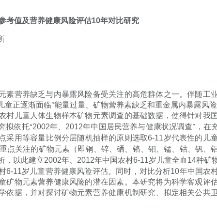
参考值及营养健康风险评估
10
年对比研究
所
元素营养缺乏与内暴露风险备受关注的高危群体之一。伴随工
儿童正逐渐面临“能量过量、矿物营养素缺乏和重金属内暴露风险
农村儿童人体生物样本矿物元素调查的基础数据，使得针对我
究拟依托“
2002
年、
2012
年中国居民营养与健康状况调查”，在
点采用等容量比例分层随机抽样的原则选取
6-11
岁代表性的儿
重点关注的矿物元素（即铜、锌、硒、铬、钼、锰、钴、钒、
析，以此建立
2002
年、
2012
年中国农村
6-11
岁儿童全血
14
种矿
村
6-11
岁儿童营养健康风险评估。同时，对比分析
10
年中国农
童矿物元素营养健康风险的潜在因素。本研究将为科学客观评
学依据，并对探讨矿物元素营养健康机制研究、拟定相关公共