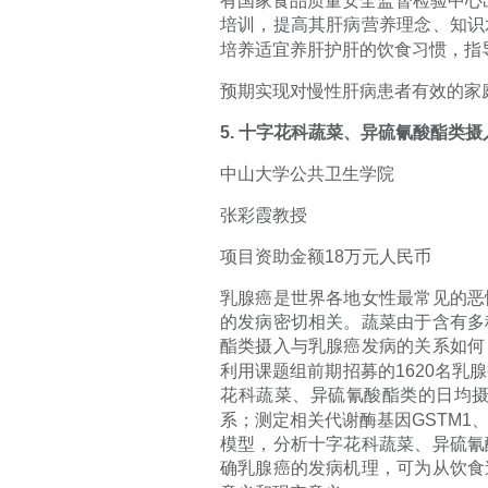
有国家食品质量安全监督检验中心
培训，提高其肝病营养理念、知识
培养适宜养肝护肝的饮食习惯，指
预期实现对慢性肝病患者有效的家
5.
十字花科蔬菜、异硫氰酸酯类摄
中山大学公共卫生学院
张彩霞教授
项目资助金额
18
万元人民币
乳腺癌是世界各地女性最常见的恶
的发病密切相关。蔬菜由于含有多
酯类摄入与乳腺癌发病的关系如何
利用课题组前期招募的
1620
名乳腺
花科蔬菜、异硫氰酸酯类的日均
系；测定相关代谢酶基因
GSTM1
模型，分析十字花科蔬菜、异硫氰
确乳腺癌的发病机理，可为从饮食