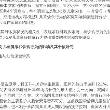
和体质状况的关系，探索不同地区、经济水平、文化程度的父
区共
4
个调查点，每个调查点选取
3-5
岁儿童
60
名，与其父母（
。应用结构方程模型对儿童饮食行为的家庭影响因素进行分析
和潜在家庭影响因素。
及其对体质状况的相关性；发现家庭环境因素与儿童饮食行为的
立
3-5
岁儿童良好饮食行为提供重要的依据和数据基础。
对儿童健康和饮食行为的影响及其干预研究
生与妇幼保健学系
研报告显示，我国
7
～
18
岁学生超重、肥胖的检出率达到
12.1%
间各阶段肥胖检出率年均增长值的最大值；另一方面，我国儿
）也同时广泛存在。这与我国儿童膳食结构不合理、饮食行为
膳食的主要监护人膳食素养密不可分。当前我国学龄期儿童监
素养，也不利于学龄期儿童成人期疾病的预防控制，但国内外