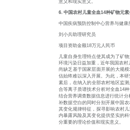
意义和现实意义。
6.
中国农村儿童全血
14
种矿物元素
中国疾病预防控制中心营养与健康
刘小兵助理研究员
项目资助金额
18
万元人民币
儿童自身生理特点使其成为了矿物
环境污染日益加重，近年我国农村
尚缺乏基于国家层面开展的大规模
估始终难以深入开展。为此，本研
素后，在纳入的全部农村地区监测
合等离子质谱技术分析对全血
14
种
结合营养调查数据信息进行统计分
补数据空白的同时分别开展中国农
其变化规律特征，探寻影响农村儿
内暴露风险及其变化提供坚实的科
分重要的理论价值和现实意义。