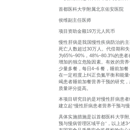
首都医科大学附属北京佑安医院
侯维副主任医师
项目资助金额
19
万元人民币
慢性肝病是我国慢性疾病防治的主
死亡人数超过
30
万人。代偿期和失
为
65%~90%
，
48%~80.3%
的患者
增加的独立危险因素。有效的营养
少量多餐，每日
4~6
餐，睡前加餐
在一定程度上纠正负氮平衡和能量
竭患者睡前加餐营养干预的研究，
质量评分提高。
本项目研究目的是对慢性肝病患者
建立起“慢性肝病患者营养干预与
具体实施措施是以首都医科大学附
预与慢病管理区域平台”，以上述
3