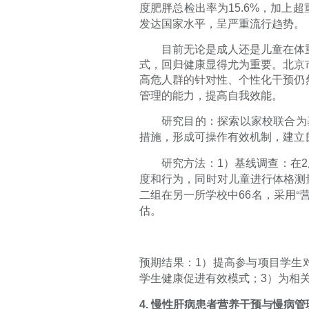
度肥胖总检出率为
15.6%
，加上超
发达国家水平，呈严重流行趋势。
目前无论是成人还是儿童在体
式，回归健康显得尤为重要。北京
高危人群的针对性、个性化干预仍
管理的能力，提高自我效能。
研究目的：探索以家校联合为
措施，形成可操作有效机制，建立
研究方法：
1
）基线调查：在
2
度和行为，同时对儿童进行体格测
二组在另一所学校中
66
名，采用“
估。
预期结果：
1
）提高参与项目学生
学生健康促进有效模式；
3
）为相
4.
慢性肝病患者营养干预与慢病管