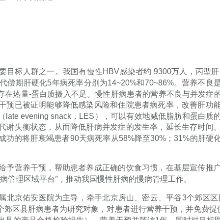
要目标人群之一。我国有慢性
HBV
感染者约
9300
万人，丙型肝
代偿期肝硬化
5
年病死率分别为
14~20%
和
70~86%
。营养不良
存在热量
-
蛋白质摄入不足。慢性肝病患者的营养不良与并发症
干预已被证明能够降低感染风险和住院患者病死率，改善肝功
（
late evening snack
，
LES
），可以有效地减低脂肪和蛋白质
代谢失衡状态，从而降低肝病并发症的发生率，延长生存时间
成功的将肝衰竭患者
90
天病死率从
58%
降至
30%
；
31%
的肝硬
给予营养干预，帮助患者养成正确的饮食习惯，在基层宣传推
慢病管理区域平台”，推动我国慢性肝病的慢病管理工作。
属北京佑安医院为主导，牵手北京房山、密云、平谷
3
个郊区区
个郊区县肝病患者为研究对象，对患者进行营养干预，并免费提供