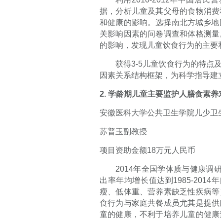
据，分析儿童及其父母的食物消费
和健康的影响。选择南北方城乡地
关影响因素的问卷调查和体格测量
的影响，发现儿童饮食行为的主要
获得
3-5
儿童饮食行为的特点
因素关系结构框架，为科学指导建
2.
学龄期儿童主要监护人膳食素养
安徽医科大学公共卫生学院儿少卫
苏普玉副教授
项目资助金额
18
万元人民币
2014
年全国学体质与健康调
出率年均增长值达到
1985-2014
年
瘦、低体重、营养素缺乏性疾病等
食行为与家庭共餐成员尤其是提供
童的健康，不利于培养儿童的健康