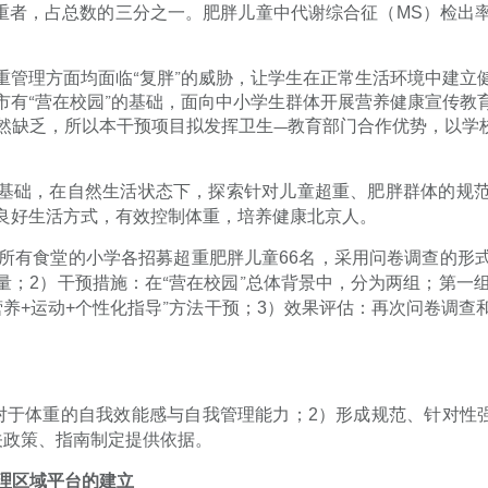
重者，占总数的三分之一。肥胖儿童中代谢综合征（
MS
）检出
重管理方面均面临“复胖”的威胁，让学生在正常生活环境中建立
市有“营在校园”的基础，面向中小学生群体开展营养健康宣传教
然缺乏，所以本干预项目拟发挥卫生—教育部门合作优势，以学
基础，在自然生活状态下，探索针对儿童超重、肥胖群体的规
良好生活方式，有效控制体重，培养健康北京人。
所有食堂的小学各招募超重肥胖儿童
66
名，采用问卷调查的形
量；
2
）干预措施：在“营在校园”总体背景中，分为两组；第一
营养
+
运动
+
个性化指导”方法干预；
3
）效果评估：再次问卷调查
对于体重的自我效能感与自我管理能力；
2
）形成规范、针对性强
关政策、指南制定提供依据。
理区域平台的建立