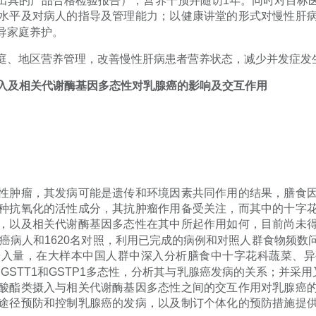
出具的产品合格检验报告），营养干预并随访
1
年。同时对目标
水平及对病人的指导及管理能力；以健康讲堂的形式对慢性肝
导家庭养护。
庭、地区营养管理，改善慢性肝病患者营养状态，减少并发症发
入及相关代谢酶基因多态性对乳腺癌的影响及交互作用
性肿瘤，其发病可能是遗传和环境因素共同作用的结果，膳食
种抗氧化的活性成分，其抗肿瘤作用备受关注，而其中的十字
，以及相关代谢酶基因多态性在其中所起作用如何，目前尚未
癌病人和
1620
名对照，利用已完成的病例和对照人群食物频数
摄入量，在大样本中国人群中深入分析膳食中十字花科蔬菜、异
、
GSTT1
和
GSTP1
多态性，分析其与乳腺癌发病的关系；并采用
酸酯类摄入与相关代谢酶基因多态性之间的交互作用对乳腺癌
途径预防和控制乳腺癌的发病，以及制订个体化的预防措施提