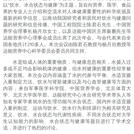
以“饮水、水合状态与健康”为主题，旨在向营养、医学、食品
界的专业人士介绍和交流水对人体健康重要性的科学依据及
最新的科学信息，以推动我国研究者和居民对饮水与健康问
题的研究和信息传播。中国工程院院士陈君石先生，中国营
养学会理事长杨月欣女士，以及达能中国区主席秦鹏先生等
达能营养中心理事会成员出席了此次年会。与会代表来自全
国各地共计210多人。本次会议由陈君石教授与杨月欣教授等
达能营养中心科学委员会委员共同主持。
水是组成人体的重要物质，与健康息息相关，水摄入过
多或不足均会影响机体的健康，但水对健康的重要性却常被
大家忽视。本次会议内容涵盖了水的代谢与平衡、水适宜摄
入量制定方法、饮水与肾脏健康以及与心血管健康等方面的
内容，来自军事医学科学院、中国营养学会、北京体育大
学、北京大学医学部、达能研究中心水合研究学术带头人等
知名专家学者就水的生理功能与水合状态、国内外水适宜摄
入量的制定、运动与饮水、饮水行为和排尿行为相关研究及
意义、饮水、水合状态与代谢性疾病、不同水合状态对大学
生认知能力的影响、水合状态与健康等题目进行了学术交
流，并进行了热烈的讨论。