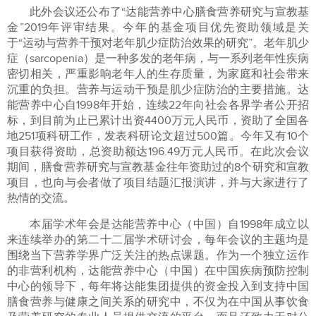
此外会议还公布了“达能营养中心膳食营养研究与宣教基
金”2019年评审结果。今年的基金项目优先资助领域是关
于“运动与营养干预对老年肌少症防治效果的研究”。老年肌少
症（sarcopenia）是一种多发的老年病，与一系列老年性疾病
密切相关，严重影响老年人的生存质量，为家庭和社会带来
沉重的负担。营养与运动干预是肌少症防治的主要措施。达
能营养中心自1998年开始，连续22年向社会各界学者公开招
标，到目前为止已累计出资4400万元人民币，资助了全国各
地251项科研工作，发表科研论文超过500篇。今年又有10个
项目获得资助，总资助额达196.49万元人民币。在此次会议
期间，膳食营养研究与宣教基金往年资助过的8个研究和宣教
项目，也向与会者做了项目结题汇报演讲，并与大家进行了
热情的交流。
本届学术年会是达能营养中心（中国）自1998年成立以
来连续举办的第二十二届学术研讨会，每年会议的主题均是
围绕当下营养学界广泛关注的热点课题。作为一个独立运作
的非营利机构，达能营养中心（中国）在中国疾病预防控制
中心的领导下，每年将达能集团提供的资金投入到支持中国
膳食营养与健康之间关系的研究中，不仅为在中国从事饮食