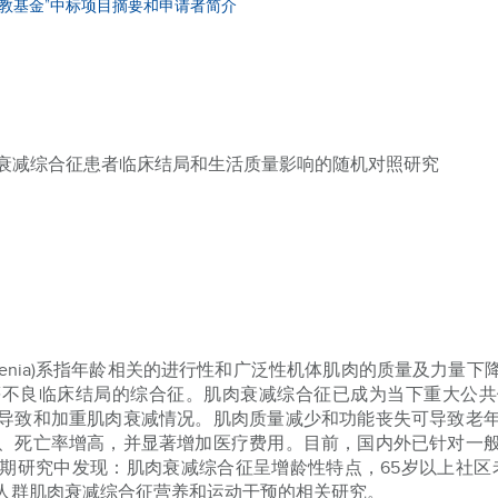
宣教基金”中标项目摘要和申请者简介
肉衰减综合征患者临床结局和生活质量影响的随机对照研究
openia)系指年龄相关的进行性和广泛性机体肌肉的质量及力
等不良临床结局的综合征。肌肉衰减综合征已成为当下重大公共
导致和加重肌肉衰减情况。肌肉质量减少和功能丧失可导致老
、死亡率增高，并显著增加医疗费用。目前，国内外已针对一
期研究中发现：肌肉衰减综合征呈增龄性特点，65岁以上社区老年
人群肌肉衰减综合征营养和运动干预的相关研究。