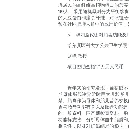
胖居民的高纤维高植物蛋白的营养
110人，采用随机原则分为平衡
的大豆蛋白和膳食纤维，对照组给
预在社区肥胖人群中的应用价值，
5. 孕妇脂代谢对胎盘功能及
哈尔滨医科大学公共卫生学院
赵艳 教授
项目资助金额20万元人民币
近年来的研究发现，葡萄糖不
期母体脂代谢异常时巨大儿和胎
楚。胎盘作为母体和胎儿营养交换
否与胎盘功能有关以及胎盘功能是
的一般资料、围产期检查资料、胎
功能标志物。分析母体血中脂质和
相关性，以及对妊娠结局的影响；