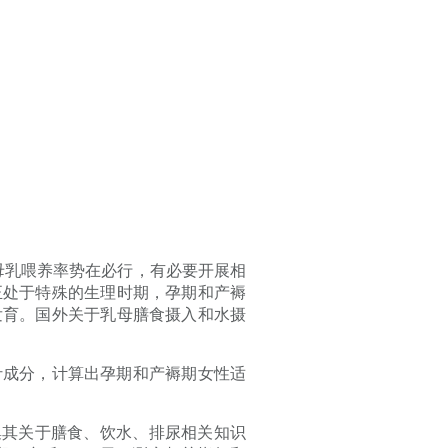
母乳喂养率势在必行，有必要开展相
正处于特殊的生理时期，孕期和产褥
发育。国外关于乳母膳食摄入和水摄
汁成分，计算出孕期和产褥期女性适
集其关于膳食、饮水、排尿相关知识