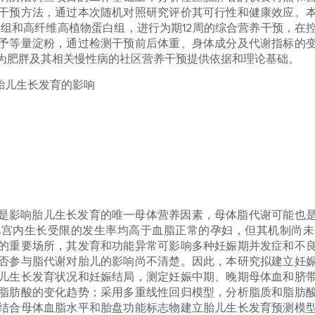
干预方法，通过本次随机对照研究评价其可行性和健康效应。
饮食组和高纤维高植物蛋白组，进行为期12周的综合营养干预，在
予等量淀粉，通过检测干预前后体重、身体成分及代谢指标的
为肥胖及其相关慢性病的社区营养干预提供依据和理论基础。
胎儿生长发育的影响
是影响胎儿生长发育的唯一母体营养因素，母体脂代谢可能也
儿宫内生长受限的发生率均高于血脂正常的孕妇，但其机制尚未
的重要场所，其发育和功能异常可影响多种妊娠期并发症和不
否参与脂代谢对胎儿的影响尚不清楚。因此，本研究拟建立妊
儿生长发育状况和妊娠结局，测定妊娠中期、晚期母体血和脐
脂肪酸的变化趋势；采用多重线性回归模型，分析脂质和脂肪
结合母体血脂水平和胎盘功能标志物建立胎儿生长发育预测模