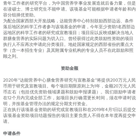
青年工作者的研究平台，为中国营养学事业发展造就后备力量，但是
在读硕士、博士研究生不能申请。该项基金可能根据申请者年龄和内
容分组择优资助。
为配合国家西部大开发战略，达能营养中心特别鼓励西部边远、条件
落后地区的科学工作者参与该项基金的申请，今年至少资助1名西部边
远地区的科学工作者的研究或宣教项目；项目应以反映或解决当地人
群膳食营养的实际问题为切入口。曾经获得过此类鼓励性资助的项目
执行人不应再次申请此分类项目。地处国家规定的西部省份的重点大
学（含一本招生专业）及其附属专业机构的专业人员不在此鼓励和照
顾之列。
资助金额
2020年"达能营养中心膳食营养研究与宣教基金"将提供200万元人民
币用于研究及宣教项目。每个项目期限原则上为1年，金额20万元人民
币左右（包括优先资助领域课题和鼓励申报课题）。我们鼓励申请者
在12个月内完成全部工作，如项目执行确需更长时间，须在申请时说
明，并按基金管理办法的规定分期支付资金。
正在执行该项基金资助的研究或宣教项目和在2019年4月1日以后提交
该项基金资助项目结题报告的项目主要负责人不得在本年度再提交申
请。
申请条件