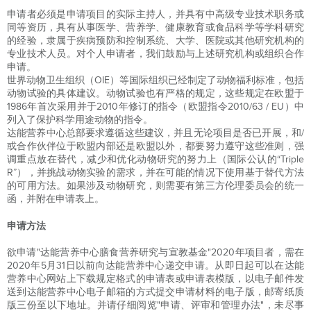
申请者必须是申请项目的实际主持人，并具有中高级专业技术职务或
同等资历，具有从事医学、营养学、健康教育或食品科学等学科研究
的经验，隶属于疾病预防和控制系统、大学、医院或其他研究机构的
专业技术人员。对个人申请者，我们鼓励与上述研究机构或组织合作
申请。
世界动物卫生组织（OIE）等国际组织已经制定了动物福利标准，包括
动物试验的具体建议。动物试验也有严格的规定，这些规定在欧盟于
1986年首次采用并于2010年修订的指令（欧盟指令2010/63 / EU）中
列入了保护科学用途动物的指令。
达能营养中心总部要求遵循这些建议，并且无论项目是否已开展，和/
或合作伙伴位于欧盟内部还是欧盟以外，都要努力遵守这些准则，强
调重点放在替代，减少和优化动物研究的努力上（国际公认的“Triple
R”），并挑战动物实验的需求，并在可能的情况下使用基于替代方法
的可用方法。如果涉及动物研究，则需要有第三方伦理委员会的统一
函，并附在申请表上。
申请方法
欲申请"达能营养中心膳食营养研究与宣教基金"2020年项目者，需在
2020年5月31日以前向达能营养中心递交申请。从即日起可以在达能
营养中心网站上下载规定格式的申请表或申请表模版，以电子邮件发
送到达能营养中心电子邮箱的方式提交申请材料的电子版，邮寄纸质
版三份至以下地址。并请仔细阅览"申请、评审和管理办法"，未尽事