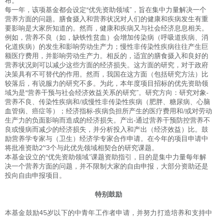
布。
每一年，该项基金都会设定“优先资助领域”，旨在集中力量解决一个
营养方面的问题。膳食摄入和营养状况对人们的健康和疾病发生有重
要影响是大家所知道的。然而，健康和疾病又与社会经济息息相关。
例如，营养不良（如，缺铁性贫血）会增加传染病（呼吸道疾病、消
化道疾病）的发生和影响劳动生产力；慢性非传染性疾病往往产生巨
额医疗费用，并影响劳动生产力。相反的，适宜的膳食摄入和良好的
营养状况则可以减少这些方面的经济损失。这方面的研究，对于政府
决策具有不可替代的作用。然而，我国在这方面（包括研究方法）比
较落后，有说服力的研究不多。为此，本年度项目招标的优先资助领
域为是“营养干预与社会经济效益关系的研究”。研究方向：研究对象-
营养不良、传染性疾病和/或慢性非传染性疾病（肥胖、糖尿病、心脑
血管病、癌症等）；经济指标-疾病负担所产生的医疗费用和/或对劳动
生产力的负面影响而造成的经济损失。产出-通过营养干预防控营养不
良或慢病而减少的经济损失，并分析投入和产出（经济效益）比。鼓
励营养学专家与（卫生）经济学专家合作申请。在今年的项目申请中
将批准资助2~3个与此优先领域相契合的研究课题。
本基金设立的“优先资助领域”课题资助指引，目的是集中力量每年解
决一个营养方面的问题，并不限制大家的自由申报，大部分资助还是
投向自由申报项目。
特别鼓励
本基金鼓励45岁以下的中青年工作者申请，并努力打造培养和支持中