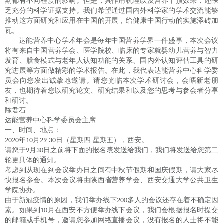
期都有不同程度的影响。但是，其作用机理以及营养干预效果，还缺
乏充分的科学证据支持。我们希望通过国内外科学家的学术交流能够
推动这方面研究和应用在中国的开展，给健康中国行动的实施添砖加
瓦。
达能营养中心学术年会是每年中国营养学界一件盛事，本次会议
将有来自中国营养学会、医学院校、临床的专家就婴幼儿营养与智力
发育、膳食模式与老年人认知功能的关系、国内外认知评估工具的研
究进展等方面做精彩的学术报告。在此，我代表达能营养中心科学委
员会向您发出诚挚地邀请。请您光临本次学术研讨会，会晤新老朋
友，也期待着您以研究论文、研究结果和以及您的思考与参会者分享
和研讨。
陈君石
达能营养中心科学委员会主席
一、时间、地点：
年
月
日（星期四
星期五），西安。
2020
10
29-30
-
请您于
月
日之前将下面的报名表发送给我们，我们将发送给您第二
9
30
轮更具体的通知。
考虑到从现在到会议举办日之间有中秋节假期和国庆假期，请大家尽
快报名参会。本次会议将由陕西省营养学会、西安交通大学公共卫生
学院协办。
由于新冠疫情的原因，我们举办线下
多人的会议还存在着不确定因
200
素。如果到
月在西安不方便举办线下会议，我们会根据报名时提交
10
的邮箱或手机号，邀请您参加网络直播会议，没有报名的人士将不能