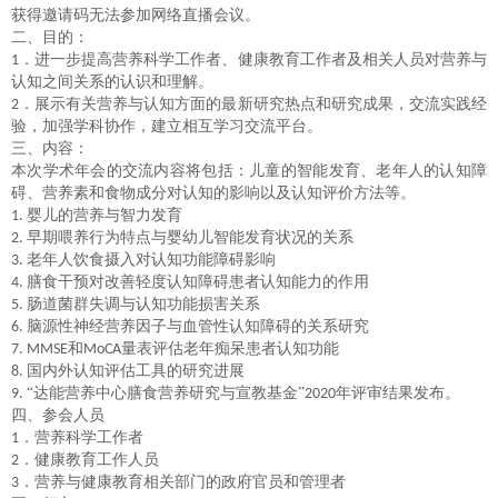
获得邀请码无法参加网络直播会议。
二、目的：
．进一步提高营养科学工作者、健康教育工作者及相关人员对营养与
1
认知之间关系的认识和理解。
．展示有关营养与认知方面的最新研究热点和研究成果，交流实践经
2
验，加强学科协作，建立相互学习交流平台。
三、内容：
本次学术年会的交流内容将包括：儿童的智能发育、老年人的认知障
碍、营养素和食物成分对认知的影响以及认知评价方法等。
婴儿的营养与智力发育
1.
早期喂养行为特点与婴幼儿智能发育状况的关系
2.
老年人饮食摄入对认知功能障碍影响
3.
膳食干预对改善轻度认知障碍患者认知能力的作用
4.
肠道菌群失调与认知功能损害关系
5.
脑源性神经营养因子与血管性认知障碍的关系研究
6.
和
量表评估老年痴呆患者认知功能
7. MMSE
MoCA
国内外认知评估工具的研究进展
8.
“达能营养中心膳食营养研究与宣教基金”
年评审结果发布。
9.
2020
四、参会人员
．营养科学工作者
1
．健康教育工作人员
2
．营养与健康教育相关部门的政府官员和管理者
3