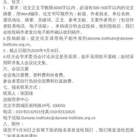
五、征文：
．要求：论文正文字数限
字以内，必须有
字以内的论文
1
6000
300~500
摘要，用
编排。论文书写顺序为：标题、作者姓名、单位名称、
Word
通讯地址、摘要、关键词、正文、参考文献、主要作者简介（包括作
者联系电话、电子信箱）。来稿请注明会议投稿，收到投稿后，我们
会给投稿作者发出电子邮件确认收到稿件。
投稿邮箱：提交论文请用电子邮件发到
2.
danone.institute@danone-
。
institute.org.cn
．截止日期为
年
月
日。
3
2020
9
30
经大会学术委员会讨论决定是否采用，如不采用恕不退稿；如经采
4.
用即并集入会议论文集。
六、会议注册
会议免注册费、资料费和伙食费。
参会者需自行负担住宿费和往返旅费。
七、报名联系方式：
联系人：张国雄
达能营养中心
北京市西城区南纬路
号
29
, 100050
电话：
传真
010-83132921
:010-83132625
电子信箱
:Danone.Institute@danone-institute.org.cn
八、附件：
请您于
月
日之前将下面的报名表发送给我们
，我们将发送给您第
9
30
二轮更具体的通知。