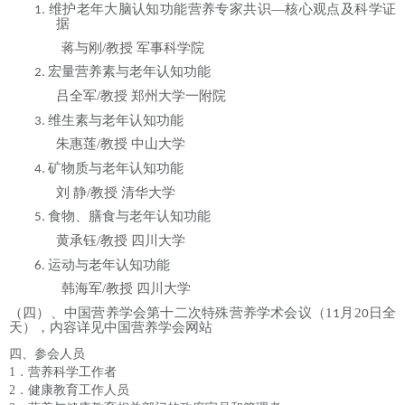
维护老年大脑认知功能营养专家共识
—核心观点及科学证
1.
据
蒋与刚
/
教授
军事科学院
宏量营养素与老年认知功能
2.
吕全军
/
教授
郑州大学一附院
维生素与老年认知功能
3.
朱惠莲
/
教授
中山大学
矿物质与老年认知功能
4.
刘
静
/
教授
清华大学
食物、膳食与老年认知功能
5.
黄承钰
/
教授
四川大学
运动与老年认知功能
6.
韩海军
/
教授
四川大学
（四）、中国营养学会第十二次特殊营养学术会议（
1
月
2
日全
1
0
天），内容详见中国营养学会网站
四、参会人员
1
．营养科学工作者
2
．健康教育工作人员