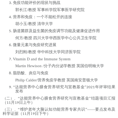
免疫功能评价的现状与挑战
3.
郭长江
/
教授
军事科学院军事医学研究院
营养和免疫：一个不能松开的连接
4.
胡小玉
/
教授
清华大学
肠道菌群及益生菌的免疫调节功能及健康促进作用
5.
何方
/
教授
四川大学华西医学中心公共卫生学院
微量元素与免疫研究进展
6.
刘烈刚
/
教授
华中科技大学同济医学院
Vitamin D and the Immune System
7.
Martin Hewison /
分子内分泌学教授
英国伯明翰大学
脂肪酸、炎症与免疫
8.
Philip Calder/
营养免疫学教授
英国南安普顿大学
“达能营养中心膳食营养研究与宣教基金”
年评审结果
9.
2021
发布
“达能营养中心膳食营养研究与宣教基金”结题项目汇报
（二）、
（
月
日上午）
11
19
“维护老年大脑认知功能营养专家共识”——要点发布及
（三）、
科学证据（
月
1
日下午）
1
1
9