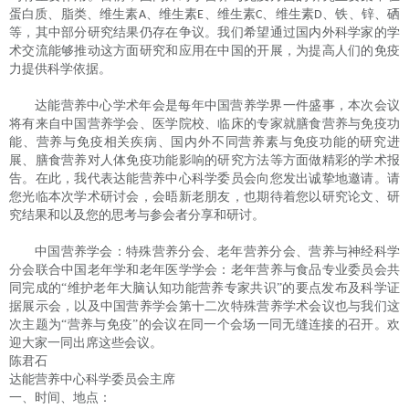
蛋白质、脂类、维生素
、维生素
、维生素
、维生素
、铁、锌、硒
A
E
C
D
等，其中部分研究结果仍存在争议。我们希望通过国内外科学家的学
术交流能够推动这方面研究和应用在中国的开展，为提高人们的免疫
力提供科学依据。
达能营养中心学术年会是每年中国营养学界一件盛事，本次会议
将有来自中国营养学会、医学院校、临床的专家就膳食营养与免疫功
能、营养与免疫相关疾病、国内外不同营养素与免疫功能的研究进
展、膳食营养对人体免疫功能影响的研究方法等方面做精彩的学术报
告。在此，我代表达能营养中心科学委员会向您发出诚挚地邀请。请
您光临本次学术研讨会，会晤新老朋友，也期待着您以研究论文、研
究结果和以及您的思考与参会者分享和研讨。
中国营养学会：特殊营养分会、老年营养分会、营养与神经科学
分会联合中国老年学和老年医学学会：老年营养与食品专业委员会共
同完成的
“维护老年大脑认知功能营养专家共识”的要点发布及科学证
据展示会，以及中国营养学会第十二次特殊营养学术会议也与我们这
次主题为“营养与免疫”的会议在同一个会场一同无缝连接的召开。欢
迎大家一同出席这些会议。
陈君石
达能营养中心科学委员会主席
一、时间、地点：