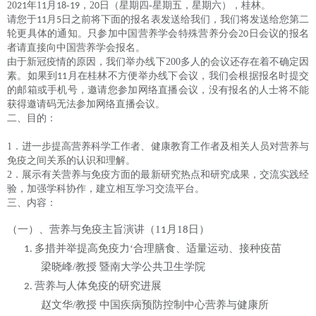
20
年
1
月
-
，
2
日（星期四
-
星期五，星期六），桂林。
21
1
18
19
0
请您于
月
日之前将下面的报名表发送给我们，我们将发送给您第二
11
5
轮更具体的通知。只参加中国营养学会特殊营养分会
2
日会议的报名
0
者请直接向中国营养学会报名。
由于新冠疫情的原因，我们举办线下
200
多人的会议还存在着不确定因
素。如果到
月在桂林不方便举办线下会议，我们会根据报名时提交
1
1
的邮箱或手机号，邀请您参加网络直播会议，没有报名的人士将不能
获得邀请码无法参加网络直播会议。
二、目的：
1
．进一步提高营养科学工作者、健康教育工作者及相关人员对营养与
免疫之间关系的认识和理解。
2
．展示有关营养与免疫方面的最新研究热点和研究成果，交流实践经
验，加强学科协作，建立相互学习交流平台。
三、内容：
（一）、营养与免疫主旨演讲（
1
月
1
日）
1
8
多措并举提高免疫力
‘合理膳食、适量运动、接种疫苗
1.
梁晓峰
/
教授
暨南大学公共卫生学院
营养与人体免疫的研究进展
2.
赵文华
/
教授
中国疾病预防控制中心营养与健康所