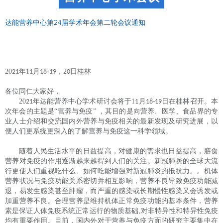
达能营养中心第24届学术年会第二轮会议通知
20
年
1
月
-
，
2
日桂林
21
1
18
19
0
各位同仁大家好，
20
年达能营养中心学术研讨会将于
1
月
日在桂林召开。本
21
1
18-19
次年会的主题是
“营养与免疫” ，其目的是向营养、医学、食品界的专
业人士介绍和交流国内外营养与免疫相关的最新发现及研究进展，以
便人们更系统更深入的了解营养与免疫这一科学领域。
随着人民生活水平的日益提高，对健康的需求也日益提高，膳食
营养对免疫的作用逐渐越来越得到人们的关注。新冠肺炎的全球大流
行更使人们重视吃什么、如何吃能增强对新冠肺炎的抵抗力。。机体
营养状况与免疫功能关系密切并相互影响，营养不良导致免疫功能减
退，易发生感染甚至肿瘤，而严重的感染或长期慢性感染又会诱发或
加重营养不良。合理营养是维持机体正常免疫功能的基本条件，营养
素是保证人体免疫系统正常运行的物质基础
,
对非特异性和特异性免疫
均有重要作用。目前，国内外对于营养与免疫方面的研究主要集中在