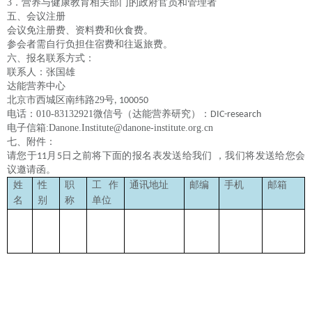
3
．营养与健康教育相关部门的政府官员和管理者
五、会议注册
会议免注册费、资料费和伙食费。
参会者需自行负担住宿费和往返旅费。
六、报名联系方式：
联系人：张国雄
达能营养中心
北京市西城区南纬路
29
号
, 100050
电话：
010-83132921
微信号（达能营养研究）：
DIC-research
电子信箱
:Danone.Institute@danone-institute.org.cn
七、附件：
请您于
月
日之前将下面的报名表发送给我们
，我们将发送给您会
11
5
议邀请函。
姓
性
职
工作
通讯地址
邮编
手机
邮箱
名
别
称
单位