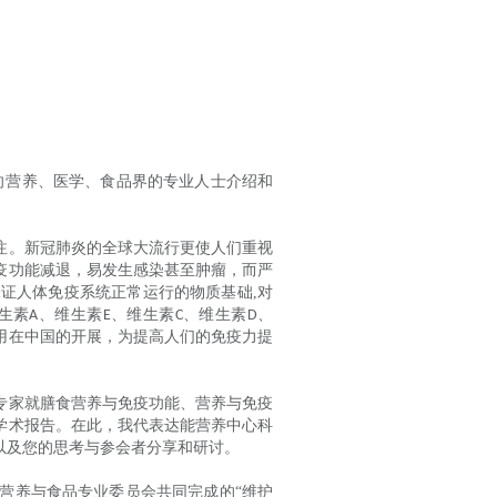
是向营养、医学、食品界的专业人士介绍和
注。新冠肺炎的全球大流行更使人们重视
疫功能减退，易发生感染甚至肿瘤，而严
保证人体免疫系统正常运行的物质基础
,
对
生素
、维生素
、维生素
、维生素
、
A
E
C
D
用在中国的开展，为提高人们的免疫力提
专家就膳食营养与免疫功能、营养与免疫
学术报告。在此，我代表达能营养中心科
以及您的思考与参会者分享和研讨。
营养与食品专业委员会共同完成的
“维护