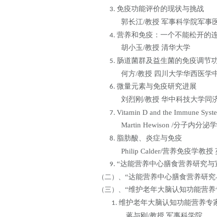
免疫功能评价的现状与挑战
3.
郭长江
/
教授
军事科学院军事
营养和免疫：一个不能松开的
4.
胡小玉
/
教授
清华大学
肠道菌群及益生菌的免疫调节
5.
何方
/
教授
四川大学华西医学
微量元素与免疫研究进展
6.
刘烈刚
/
教授
华中科技大学同
Vitamin D and the Immune Syst
7.
Martin Hewison /
分子内分泌学
脂肪酸、炎症与免疫
8.
Philip Calder/
营养免疫学教授
“达能营养中心膳食营养研究与
9.
“达能营养中心膳食营养研究
（二）、
“维护老年大脑认知功能营养
（三）、
维护老年大脑认知功能营养专
1.
蒋与刚
/
教授
军事科学院