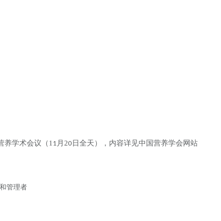
营养学术会议（
1
月
2
日全天），内容详见中国营养学会网站
1
0
和管理者