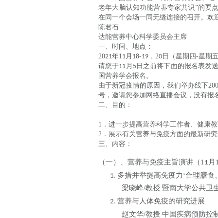
老年大脑认知功能营养专家共识”的要
在同一个会场一同无缝连接的召开。欢
陈君石
达能营养中心科学委员会主席
一、时间、地点：
20
年
1
月
-
，
2
日（星期四
-
星期
21
1
18
19
0
请您于
月
日之前将下面的报名表发
11
5
国营养学会报名。
由于新冠疫情的原因，我们举办线下
20
号，邀请您参加网络直播会议，没有报
二、目的：
1
．进一步提高营养科学工作者、健康教
2
．展示有关营养与免疫方面的最新研究
三、内容：
（一）、营养与免疫主旨演讲（
1
月
1
多措并举提高免疫力
‘合理膳食
1.
梁晓峰
/
教授
暨南大学公共卫
营养与人体免疫的研究进展
2.
赵文华
/
教授
中国疾病预防控