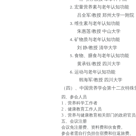
宏量营养素与老年认知功能
2.
吕全军
/
教授
郑州大学一附院
维生素与老年认知功能
3.
朱惠莲
/
教授
中山大学
矿物质与老年认知功能
4.
刘
静
/
教授
清华大学
食物、膳食与老年认知功能
5.
黄承钰
/
教授
四川大学
运动与老年认知功能
6.
韩海军
/
教授
四川大学
（四）、中国营养学会第十二次特殊
四、参会人员
1
．营养科学工作者
2
．健康教育工作人员
3
．营养与健康教育相关部门的政府官员
五、会议注册
会议免注册费、资料费和伙食费。
参会者需自行负担住宿费和往返旅费。