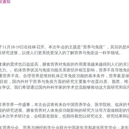
议通知
于
1
月
日在桂林召开。本次年会的主题是
“营养与免疫” ，其目的
1
18-19
及研究进展，以便人们更系统更深入的了解营养与免疫这一科学领域。
健康的需求也日益提高，膳食营养对免疫的作用逐渐越来越得到人们的关
抗力。。机体营养状况与免疫功能关系密切并相互影响，营养不良导致免
重营养不良。合理营养是维持机体正常免疫功能的基本条件，营养素是
目前，国内外对于营养与免疫方面的研究主要集中在蛋白质、脂类、维
在争议。我们希望通过国内外科学家的学术交流能够推动这方面研究和应
营养学界一件盛事，本次会议将有来自中国营养学会、医学院校、临床的
能的研究进展、膳食营养对人体免疫功能影响的研究方法等方面做精彩的
临本次学术研讨会，会晤新老朋友，也期待着您以研究论文、研究结果和
年营养分会、营养与神经科学分会联合中国老年学和老年医学学会：老年