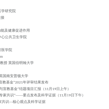
医学研究院
连接
功能及健康促进作用
中心公共卫生学院
济医学院
em
教授
英国伯明翰大学
英国南安普顿大学
宣教基金”
年评审结果发布
2021
与宣教基金”结题项目汇报（
月
日上午）
11
19
专家共识”——要点发布及科学证据（
月
1
日下午）
1
1
9
家共识
—核心观点及科学证据