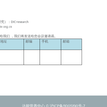
研究）：
DIC-research
te.org.cn
给我们
，我们将发送给您会议邀请函。
讯地址
邮编
手机
邮箱
达能营养中心 ©
沪ICP备11005190号-7