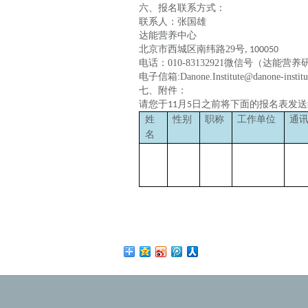
六、报名联系方式：
联系人：张国雄
达能营养中心
北京市西城区南纬路
29
号
, 100050
电话：
010-83132921
微信号（达能营养
电子信箱
:Danone.Institute@danone-institu
七、附件：
请您于
月
日之前将下面的报名表发送
11
5
姓
性别
职称
工作单位
通
名