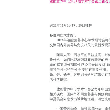
达能营养中心第24届学术年会第二轮会
20
年
1
月
-
，
2
日桂林
21
1
18
19
0
各位同仁大家好，
20
年达能营养中心学术研讨会将
21
交流国内外营养与免疫相关的最新发现
随着人民生活水平的日益提高，对
吃什么、如何吃能增强对新冠肺炎的抵
重的感染或长期慢性感染又会诱发或加
非特异性和特异性免疫均有重要作用。
铁、锌、硒等，其中部分研究结果仍存
供科学依据。
达能营养中心学术年会是每年中国
相关疾病、国内外不同营养素与免疫功
学委员会向您发出诚挚地邀请。请您光
中国营养学会：特殊营养分会、老