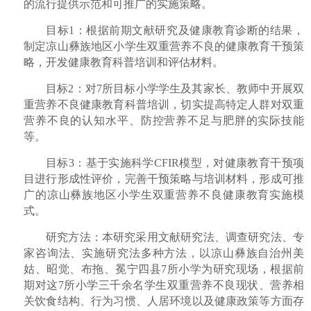
的流行提供示范和可推广的实施策略。
目标
1
：根据前期文献研究及健康教育诊断的结果，
制定凉山彝族地区小学生双重营养不良的健康教育干预策
略，开发健康教育科普培训和评估材料。
目标
2
：对
7
所目标小学学生及其家长、教师中开展双
重营养不良健康教育科普培训，切实提高特定人群对双重
营养不良的认知水平、防控营养不足与肥胖的实际技能
等。
目标
3
：基于实施科学
CFIR
模型，对健康教育干预项
目进行形成性评价，完善干预策略与培训材料，形成可推
广的凉山彝族地区小学生双重营养不良健康教育实施模
式。
研究方法：本研究采用文献研究法、调查研究法、专
家咨询法、实施研究法多种方法，以凉山彝族自治州美
姑、昭觉、布拖、冕宁四县
7
所小学为研究现场，根据前
期对这
7
所小学三千余名学生双重营养不良现状、营养相
关饮食结构、行为习惯、人居环境以及健康政策等方面存