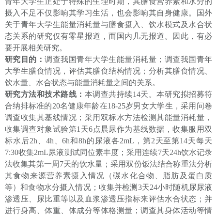
青年大学生正处于特殊的生理时期，其膳食营养素和水分的
摄入不足不仅影响其学习生活，也会影响其自身健康。国外
关于青年大学生能量消耗量与膳食摄入、饮水模式及水合状
态关系的研究仅有零星报道，而国内几无报道。因此，有必
要开展相关研究。
研究目的：
调查我国青年大学生能量消耗量；调查我国青年
大学生膳食情况，评估其膳食结构情况；分析其膳食情况、
饮水量、水合状态与能量消耗量之间的关系。
研究方法和技术路线
：
本调查共持续
14
天。
本研究拟招募符
合纳排标准的
20
名健康年龄在
1
8-25
岁男女大学生，采用问卷
调查收集其基线情况；采用双标水方法检测其能量消耗量，
收集调查对象试验第
1
天
6
点晨尿作为基线数据，收集服用双
标水后
2h
、
4h
、
6h
和
8h
的尿液各
2mL
，第
2
天至第
14
天每天
7:30
收集
2mL
尿液测试同位素丰度
；采用连续
7
天
24h
饮水记录
法收集其第一周
7
天的饮水量；采用双份饭法结合称重法
分析
其
食物来源营养素摄入情况（碳水化合物、脂肪及蛋白质
等）和食物水分摄入情况；收集并检测
3
天
2
4
小时随机尿尿液
渗透压、尿比重等以及血浆渗透压指标来评估水合状态；并
进行身高、体重、体成分等体格测量；调查其身体活动等情