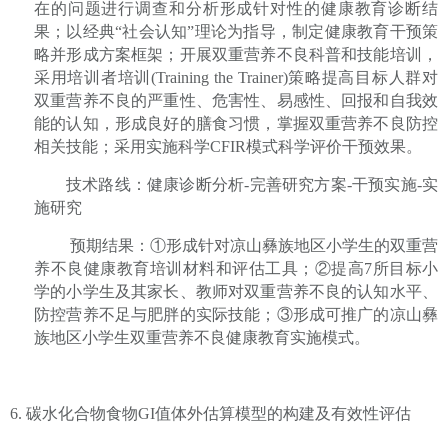
在的问题进行调查和分析形成针对性的健康教育诊断结
果；以经典“社会认知”理论为指导，制定健康教育干预策
略并形成方案框架；开展双重营养不良科普和技能培训，
采用培训者培训
(Training the Trainer)
策略提高目标人群对
双重营养不良的严重性、危害性、易感性、回报和自我效
能的认知，形成良好的膳食习惯，掌握双重营养不良防控
相关技能；采用实施科学
CFIR
模式科学评价干预效果。
技术路线：健康诊断分析
-
完善研究方案
-
干预实施
-
实
施研究
预期结果：
①形成针对凉山彝族地区小学生的双重营
养不良健康教育培训材料和评估工具；②提高
7
所目标小
学的小学生及其家长、教师对双重营养不良的认知水平、
防控营养不足与肥胖的实际技能；③形成可推广的凉山彝
族地区小学生双重营养不良健康教育实施模式。
6.
碳水化合物食物
GI
值体外估算模型的构建及有效性评估