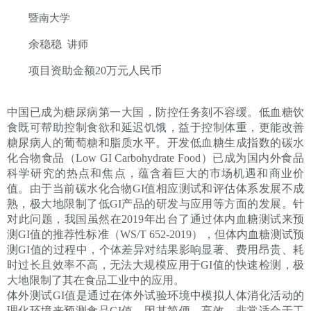
暨南大学
余稳稳
讲师
项目资助金额
20
万元人民币
中国已成为糖尿病第一大国，防控任务刻不容缓。低血糖饮
食既可帮助控制食欲和延迟饥饿，益于控制体重，更能改善
糖尿病人的葡萄糖和脂质水平。开发低血糖生成指数的碳水
化合物食品（
Low GI Carbohydrate Food
）已成为国内外食品
科学研究的热点和焦点，蕴含着巨大的市场机遇和商业价
值。由于当前碳水化合物
GI
值相应测试和评估体系发展不成
熟，极大地限制了低
GI
产品的研发与应用等方面的发展。针
对此问题，我国虽然在
2019
年出台了通过体内血糖测试来预
测
GI
值的推荐性标准（
WS/T 652-2019
），但体内血糖测试预
测
GI
值的过程中，个体差异对结果影响显著、费用昂贵、耗
时过长且效率不高，无法大规模应用于
GI
值的快速检测，极
大地限制了其在食品工业中的应用。
体外测试
GI
值是通过在体外试验环境中模拟人体消化活动的
理化环境来预测食品
GI
值，因其简便、高效，非常适合于工