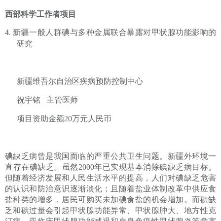
西部科学工作者项目
4.
新疆一般人群碘与多种金属联合暴露对甲状腺功能影响的
研究
新疆维吾尔自治区疾病预防控制中心
祝宇铭
主管医师
项目资助金额
20
万元人民币
碘缺乏病曾是我国面临的严重公共卫生问题。新疆外环境一
直存在碘缺乏。虽然
2000
年已实现基本消除碘缺乏病目标。
但随着
经济
发
展和人民生活水平的提高，
人们对碘缺乏危害
的认识和防治意识逐渐淡化；且随着盐业体制改革中供应食
盐种类的增多，居民可购买未加碘食盐的机会增加。而碘缺
乏和碘过量会引起甲状腺功能异常、甲状腺肿大、地方性克