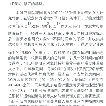
（
DRIs
）修订的基础。
本研究拟以我国北方
20
名
20~2
6
岁健康青年男女为研
究对象，在设定体力活动水平（轻）条件下，以稳定性同
2
18
2
18
位素
H
和
O
双标记的
H
O
作为示踪剂，在北方典型
2
膳食条件下，经过三天适应膳食，第四天早晨口服双标水
后，当天收集研究对象
5
个不同时间点的尿样，并收集其
试验期间的膳食和每天晨尿（
10
天左右），通过测定其尿
2
18
样中的
H
和
O
的丰度，可以精确得到其在这段时间内总
的能量消耗，根据其摄入的总能量，以及一段时间内的膳
食调查，可以得到研究对象维持能量零平衡的膳食能量摄
入水平。在试验期间，每天利用心肺功能仪测定
2
名研究
对象的基础代谢和静息代谢，要求在一个安静的房间内，
室内温度控制在（
20
～
25
）℃之间，房间湿度控制在
40%-60%
之间。同时佩戴加速度计测定每天运动能量消耗
（
5
～
7
天）。预期可获得我国北方青年人基础代谢、能量
总消耗和运动能量消耗等人体能量代谢方面的重要数据，
为研究我国居民膳食能量参考摄入量及其营养失衡的相关