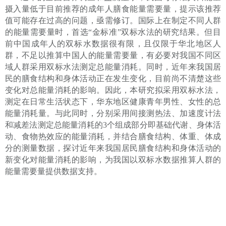
摄入
量
低于
目前推荐的
成年人膳食能量需要量
，
提示
该推荐
值
可能存在过高的问题，亟
需
修订。
国际上在制定不同人群
的能量需要量时，首选
“金标准”双标水法的研究结果。但目
前中国成年人的双标水数据很有限，且仅限于华北地区人
群，不足以推算中国人的能量需要量，有必要对我国不同区
域人群采用双标水法测定总能量消耗。同时，近年来我国居
民的膳食结构和身体活动正在发生变化，目前尚不清楚这些
变化对总能量消耗的影响。因此，本研究拟采用双标水法，
测定在日常生活状态下，华东地区健康青年男性、女性的总
能量消耗量。与此同时，分别采用间接测热法、加速度计法
和减差法测定总能量消耗的3个组成部分即基础代谢、身体活
动、食物热效应的能量消耗，并结合膳食结构、体重、体成
分的测量数据，探讨近年来我国居民膳食结构和身体活动的
新变化对能量消耗的影响，为我国以双标水数据推算人群的
能量需要量提供数据支持。