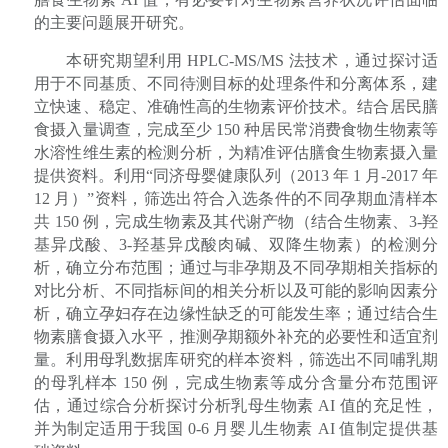
的主要问题展开研究。
本研究期望利用
HPLC-MS/MS
法技术，通过探讨适
用于不同基质、不同待测目标的处理条件和分离体系，建
立快速、稳定、准确性高的生物素评价技术。结合居民膳
食摄入量调查，完成至少
150
种居民常消费食物生物素等
水溶性维生素的检测分析，为精准评估膳食生物素摄入量
提供资料。利用“同济母婴健康队列（
2013
年
1
月
-2017
年
12
月）”资料，筛选出符合入选条件的不同孕期血清样本
共
150
例，完成生物素及其代谢产物（结合生物素、
3-
羟
基异戊酸、
3-
羟基异戊酸肉碱、双降生物素）的检测分
析，确立分布范围；通过与非孕期及不同孕期相关指标的
对比分析、不同指标间的相关分析以及可能的影响因素分
析，确立孕妇存在边缘性缺乏的可能发生率；通过结合生
物素膳食摄入水平，推测孕期额外补充的必要性和适宜剂
量。利用母乳数据库研究的样本资料，筛选出不同哺乳期
的母乳样本
150
例，完成生物素等成分含量分布范围评
估，通过综合分析探讨分析乳母生物素
AI
值的充足性，
并为制定适用于我国
0-6
月婴儿生物素
AI
值制定提供基