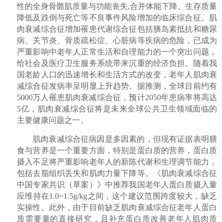
性的全身骨骼肌质量与功能丧失
,
合并体能下降、生存质量
降低及跌倒与死亡等不良事件风险增加的临床综合征。肌
肉衰减综合征增加罹患代谢综合征包括胰岛素抵抗和糖尿
病、关节炎、骨质疏松症、心脏病等疾病的危险，已成为
严重影响中老年人正常生活和自理能力的一个突出问题，
给社会及医疗卫生服务系统带来沉重的经济负担。随着我
国老龄人口的迅速增长和生活方式的改变，老年人肌肉衰
减综合征发病率呈明显上升趋势。据推测，全球目前约有
5000
万人罹患肌肉衰减综合征，预计
2050
年患病率将高达
5
亿，肌肉衰减综合征将是未来全球公共卫生领域面临的
主要健康问题之一。
肌肉衰减综合征病因是多因素的，但现有证据表明膳
食与营养是一个重要方面，特别是蛋白质的营养，蛋白质
摄入不足将严重影响老年人的新陈代谢和生理调节能力，
包括去脂组织丢失和肌肉力量下降等。《肌肉衰减综合征
中国专家共识（草案）》中推荐我国老年人蛋白质摄入量
应维持在
1.0~1.5g/kg
之间，这个建议范围跨度较大，缺乏
实操性。此外，由于目前缺乏肌肉衰减综合征老年人蛋白
质需要量的直接研究，且补充蛋白质改善老年人肌肉质