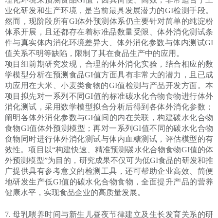
业化研发和生产环境，是当前最具发展潜力的
GI
检测手段。
然而，现阶段所有
GI
体外预测体系仍主要针对简单的纯淀粉
体系开展，且还都存在着标准品数量受限、体外消化测试条
件与真实体内消化环境差异大、体外消化参数与体内测试
GI
值关系不明等缺陷，限制了其在食品生产中的应用。
项目组前期研究发现，合理的体外消化实验，结合相应的数
学模型分析在预测食品
GI
值方面具有非常大的潜力，且已成
功应用在大米、小麦类食物的
GI
值检测与产品开发方面。本
项目拟先对一系列不同
GI
值的标准碳水化合物食物进行体外
消化测试，采用数学模型拟合分析后得到各体外消化参数；
阐明各体外消化参数与
GI
值间的内在关联，构建碳水化合物
食物
GI
值体外预测模型；再对一系列
GI
值不同的碳水化合物
食物同时进行体外消化测试与体内血糖测试，评估模型的有
效性。项目以“构建快速、精准预测碳水化合物食物
GI
值的体
外预测模型”为目的，研究成果不仅可为低
GI
食品的研发和推
广提供具有参考意义的检测工具，还可帮助企业高效、简便
地研发生产低
GI
值的碳水化合物食物，全面提升产品的营养
健康水平，实现食品企业的高质量发展。
7.
母乳喂养时间与新生儿昼夜节律建立及生长发育关系的研