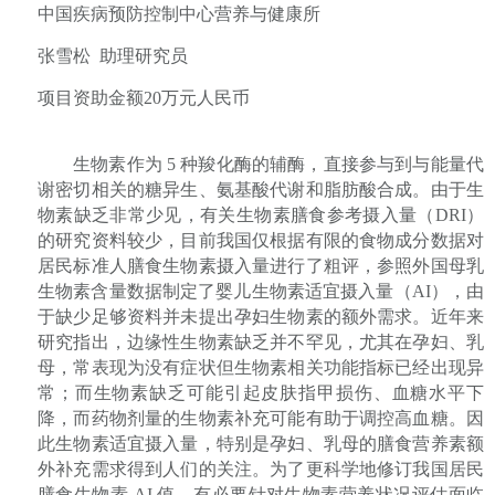
中国疾病预防控制中心营养与健康所
张雪松
助理研究员
项目资助金额
20
万元人民币
生物素作为
5
种羧化酶的辅酶，直接参与到与能量代
谢密切相关的糖异生、氨基酸代谢和脂肪酸合成。由于生
物素缺乏非常少见，有关生物素膳食参考摄入量（
DRI
）
的研究资料较少，目前我国仅根据有限的食物成分数据对
居民标准人膳食生物素摄入量进行了粗评，参照外国母乳
生物素含量数据制定了婴儿生物素适宜摄入量（
AI
），由
于缺少足够资料并未提出孕妇生物素的额外需求。近年来
研究指出，边缘性生物素缺乏并不罕见，尤其在孕妇、乳
母，常表现为没有症状但生物素相关功能指标已经出现异
常；而生物素缺乏可能引起皮肤指甲损伤、血糖水平下
降，而药物剂量的生物素补充可能有助于调控高血糖。因
此生物素适宜摄入量，特别是孕妇、乳母的膳食营养素额
外补充需求得到人们的关注。为了更科学地修订我国居民
膳食生物素
AI
值，有必要针对生物素营养状况评估面临