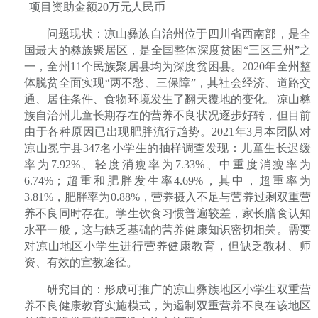
项目资助金额
20
万元人民币
问题现状：凉山彝族自治州位于四川省西南部，是全
国最大的彝族聚居区，是全国整体深度贫困
“三区三州”之
一，全州
11
个民族聚居县均为深度贫困县。
2020
年全州整
体脱贫全面实现“两不愁、三保障”，其社会经济、道路交
通、居住条件、食物环境发生了翻天覆地的变化。凉山彝
族自治州儿童长期存在的营养不良状况逐步好转，但目前
由于各种原因已出现肥胖流行趋势。
2021
年
3
月本团队对
凉山冕宁县
347
名小学生的抽样调查发现：儿童生长迟缓
率为
7.92%
、轻度消瘦率为
7.33%
、中重度消瘦率为
6.74%
；超重和肥胖发生率
4.69%
，其中，超重率为
3.81%
，肥胖率为
0.88%
，营养摄入不足与营养过剩双重营
养不良同时存在。学生饮食习惯普遍较差，家长膳食认知
水平一般，这与缺乏基础的营养健康知识密切相关。需要
对凉山地区小学生进行营养健康教育，但缺乏教材、师
资、有效的宣教途径。
研究目的：形成可推广的凉山彝族地区小学生双重营
养不良健康教育实施模式，为遏制双重营养不良在该地区