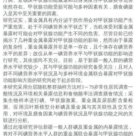
汀病、亚临床甲状腺功能减退和自身免疫性甲状腺炎等危害
依然存在。甲状腺功能受损可能与多种因素有关，膳食碘摄
入是其中至关重要的因素。
研究证实，重金属具有内分泌干扰作用会对甲状腺功能产生
严重危害。处于不同碘营养水平状态下，当机体受到重金属
暴露时可能会对甲状腺功能产生不同的危害。尽管目前已经
揭示了几种重金属暴露对甲状腺功能的影响，然而由于暴露
的复杂性，重金属暴露并非是单一存在，且个体存在碘营养
水平的差异；故仅从单一碘营养水平与甲状腺功能的影响进
行研究，其依据尚不充分。目前，基于新疆一般人群的碘营
养水平研究较少，其与甲状腺功能的研究备受关注；且对人
群不同碘营养水平状况及与多种环境金属联合暴露对甲状腺
功能影响方面的研究尚处于起步阶段。
本研究采用分层随机整群抽样方法
对
3
～
79
岁常住居民
调查
一
般情况及环境相关暴露信息和食物频率法调查膳食情况；采
集生物样本进行碘、甲状腺激素、重金属及尿肌酐含量检
测。应用贝叶斯模型分析碘及重金属与其关联性及交互作
用，对环境及膳食因素与碘营养状况及甲状腺功能
之间的关
联
进行分析。
通过此项
研究
评估新疆一般人群碘及重金属的内暴露情况，
将对不同碘营养水平人群的重金属联合暴露与甲状腺功能的