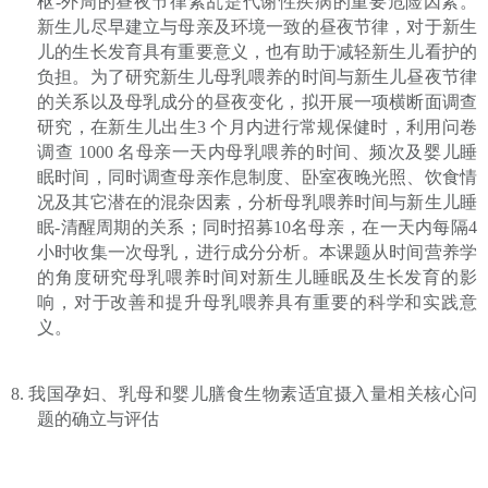
枢
-
外周的昼夜节律紊乱是代谢性疾病的重要危险因素。
新生儿尽早建立与母亲及环境一致的昼夜节律，对于新生
儿的生长发育具有重要意义，也有助于减轻新生儿看护的
负担。为了研究新生儿母乳喂养的时间与新生儿昼夜节律
的关系以及母乳成分的昼夜变化，拟开展一项横断面调查
研究，在新生儿出生
3
个月内进行常规保健时，利用问卷
调查
1000
名母亲一天内母乳喂养的时间、频次及婴儿睡
眠时间，同时调查母亲作息制度、卧室夜晚光照、饮食情
况及其它潜在的混杂因素，分析母乳喂养时间与新生儿睡
眠
-
清醒周期的关系；同时招募
1
0
名母亲，在一天内每隔
4
小时收集一次母乳，进行成分分析。本课题从时间营养学
的角度研究母乳喂养时间对新生儿睡眠及生长发育的影
响，对于改善和提升母乳喂养具有重要的科学和实践意
义。
8.
我国孕妇、乳母和婴儿膳食生物素适宜摄入量相关核心问
题的确立与评估