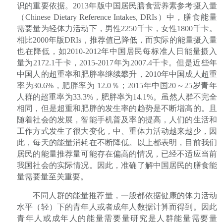
识的重要依据。
2013
年版中国居民膳食营养素参考摄入量
（
Chinese Dietary Reference Intakes, DRIs
）中，膳食能量
需要量为轻体力活动下，男性
2250
千卡，女性
1800
千卡。
相比
2000
年版
DRIs
，推荐值已降低，而实际的能量摄入量
也在降低，如
2010-2012
年中国居民每标准人日能量摄入
量为
2172.1
千卡，
2015-2017
年为
2007.4
千卡。但是近些年
中国人的超重率和肥胖率继续攀升，
2010
年中国成人超重
率为
30.6%
，肥胖率为
12.0
％；
2015
年中国
20
～
25
岁青年
人群的超重率为
33.3%
，肥胖率为
14.1%
。虽然人群不完全
相同，但是超重和肥胖的发生率的趋势是不断增高的。且
随着社会的发展，智能手机普及率的提高，人们的生活和
工作方式发生了很大变化，中、重体力活动越来越少，因
此，每天的能量消耗在不断降低。以上都表明，目前我们
居民的能量推荐量可能存在偏高的情况，已经不适应当前
我国社会的实际情况。因此，准确了解中国居民的膳食能
量需要量至关重要。
不同人群的能量推荐量，一般都依据健康的体力活动
水平（轻）下的青年人或者成年人数据计算而得到。因此
青年人或成年人的能量需要量研究是人群能量需要量