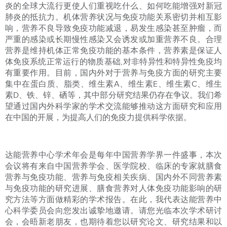
炎的全球大流行更使人们重视吃什么、如何吃能增强对新冠
肺炎的抵抗力。机体营养状况与免疫功能关系密切并相互影
响，营养不良导致免疫功能减退，易发生感染甚至肿瘤，而
严重的感染或长期慢性感染又会诱发或加重营养不良。合理
营养是维持机体正常免疫功能的基本条件，营养素是保证人
体免疫系统正常运行的物质基础,对非特异性和特异性免疫均
有重要作用。目前，国内外对于营养与免疫方面的研究主要
集中在蛋白质、脂类、维生素A、维生素E、维生素C、维生
素D、铁、锌、硒等，其中部分研究结果仍存在争议。我们希
望通过国内外科学家的学术交流能够推动这方面研究和应用
在中国的开展，为提高人们的免疫力提供科学依据。
达能营养中心学术年会是每年中国营养学界一件盛事，本次
会议将有来自中国营养学会、医学院校、临床的专家就膳食
营养与免疫功能、营养与免疫相关疾病、国内外不同营养素
与免疫功能的研究进展、膳食营养对人体免疫功能影响的研
究方法等方面做精彩的学术报告。在此，我代表达能营养中
心科学委员会向您发出诚挚地邀请。请您光临本次学术研讨
会，会晤新老朋友，也期待着您以研究论文、研究结果和以