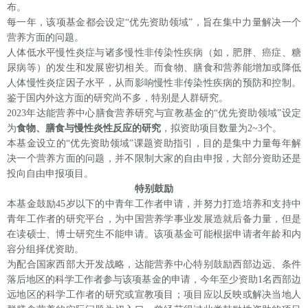
布。
每一年，该项基金都会设定
“优先资助领域”，旨在集中力量解决一个
营养方面的问题。
人体低水平慢性炎症与诸多慢性非传染性疾病（如，肥胖、癌症、糖
尿病等）的发生和发展密切相关。而食物、膳食和营养能增加或降低
人体慢性炎症因子水平，从而影响慢性非传染性疾病的预防和控制。
鉴于国内外这方面的研究尚不多，特别是人群研究。
2023年达能营养中心膳食营养研究与宣教基金的“优先资助领域”设定
为
食物、膳食与慢性炎性反应的研究
，拟资助项目数量为
2
~
3个。
本基金设立的
“优先资助领域”课题资助指引，目的是集中力量每年解
决一个营养方面的问题，并不限制大家的自由申报，大部分资助还是
投向自由申报项目
。
特别鼓励
本基金鼓励
45岁以下的中青年工作者申请，并努力打造培养和支持中
青年工作者的研究平台，为中国营养学事业发展造就后备力量，但是
在读硕士、博士研究生不能申请。
该项基金
可能
根据申请者
年龄和内
容分组
择优资助。
为配合国家西部大开发战略，达能营养中心特别鼓励西部边远
、条件
落后
地区的科学工作者参与该项基金的申请，
今
年
至少
资助
1名
西部边
远地区的科学工作者
的
研究或宣教项目
；项目应
以
反映或
解决当地人