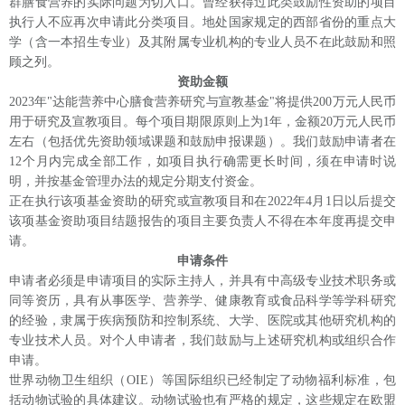
群膳食营养的实际问题
为切入口
。
曾经获得过此类鼓励性资助的项目
执行人不应再次申请此分类项目。地处国家规定的西部省份的重点大
学（含一本招生专业）及其附属专业机构的专业人员不在此鼓励和照
顾之列。
资助金额
20
2
3年"达能营养中心膳食营养研究与宣教基金"将提供200万元人民币
用于研究及宣教项目。每个项目
期限原则上为
1年，
金额
20万元人民币
左右
（包括优先资助领域课题和
鼓励
申报课题）
。我们
鼓励
申请者
在
12个月内完成全部工作，如项目执行确需更长时间，须在申请时说
明
，
并按基金管理办法的规定分期支付资金。
正在执行该项基金资助的研究或宣教项目和在
20
2
2年
4
月
1日以后提交
该项基金资助项目结题报告的项目主要
负责人
不得在本年度再提交申
请。
申请条件
申请者必须是申请项目的实际主持人，并具有中高级专业技术职务或
同等资历，具有从事医学、营养学、健康教育或食品科学等学科研究
的经验，隶属于
疾病预防和控制系统、
大学、医院或其他研究机构的
专业技术人员。对个人申请者，我们鼓励与上述研究机构或组织合作
申请。
世界动物卫生组织（
OIE）等国际组织已经制定了动物福利标准，包
括动物试验的具体建议。动物试验也有严格的规定，这些规定在欧盟