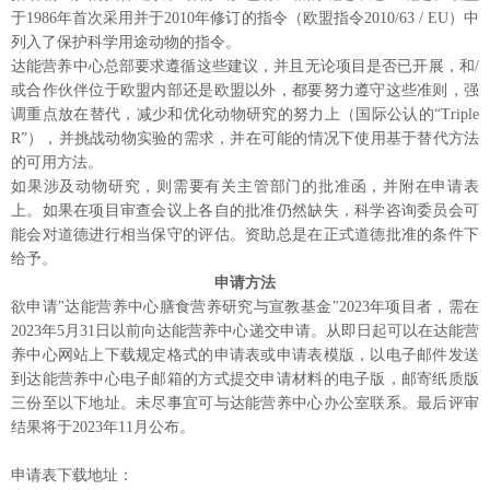
于1986年首次采用并于2010年修订的指令（欧盟指令2010/63 / EU）中
列入了保护科学用途动物的指令。
达能营养中心总部要求遵循这些建议，并且无论项目是否已开展，和
/
或合作伙伴位于欧盟内部还是欧盟以外，都要努力遵守这些准则，强
调重点放在替代，减少和优化动物研究的努力上（国际公认的“Triple
R”），并挑战动物实验的需求，并在可能的情况下使用基于替代方法
的可用方法。
如果涉及动物研究，则需要有关主管部门的批准函，并附在申请表
上。如果在项目审查会议上各自的批准仍然缺失，科学咨询委员会可
能会对道德进行相当保守的评估。资助总是在正式道德批准的条件下
给予。
申请方法
欲申请
"达能营养中心膳食营养研究与宣教基金"20
2
3年项目者，需在
20
2
3年5月31日以前向达能营养中心递交申请。从即日起可以在达能营
养中心网站上下载规定格式的申请表或申请表模版，
以电子邮件发送
到
达能营养中心
电子邮箱的方式提交
申请
材料的电子版，邮寄纸质版
三份至以下地址
。未尽事宜可与达能营养中心办公室联系。最后评审
结果将于
20
2
3年
11
月公布。
申请表下载地址：