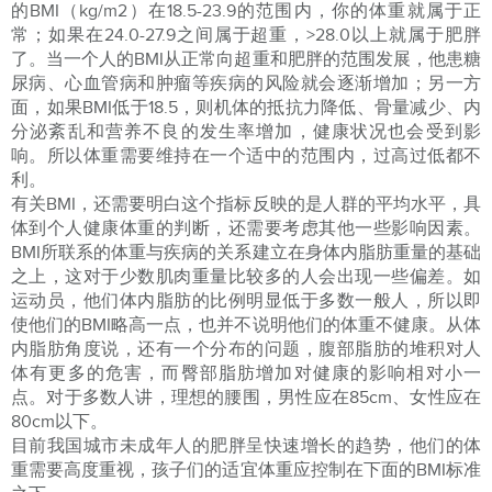
的BMI（kg/m2）在18.5-23.9的范围内，你的体重就属于正
常；如果在24.0-27.9之间属于超重，>28.0以上就属于肥胖
了。当一个人的BMI从正常向超重和肥胖的范围发展，他患糖
尿病、心血管病和肿瘤等疾病的风险就会逐渐增加；另一方
面，如果BMI低于18.5，则机体的抵抗力降低、骨量减少、内
分泌紊乱和营养不良的发生率增加，健康状况也会受到影
响。所以体重需要维持在一个适中的范围内，过高过低都不
利。
有关BMI，还需要明白这个指标反映的是人群的平均水平，具
体到个人健康体重的判断，还需要考虑其他一些影响因素。
BMI所联系的体重与疾病的关系建立在身体内脂肪重量的基础
之上，这对于少数肌肉重量比较多的人会出现一些偏差。如
运动员，他们体内脂肪的比例明显低于多数一般人，所以即
使他们的BMI略高一点，也并不说明他们的体重不健康。从体
内脂肪角度说，还有一个分布的问题，腹部脂肪的堆积对人
体有更多的危害，而臀部脂肪增加对健康的影响相对小一
点。对于多数人讲，理想的腰围，男性应在85cm、女性应在
80cm以下。
目前我国城市未成年人的肥胖呈快速增长的趋势，他们的体
重需要高度重视，孩子们的适宜体重应控制在下面的BMI标准