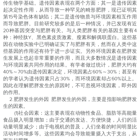
传生物学基础。遗传因素表现在两个方面：其一是遗传因素
起决定性作用，从而导致一种罕见的畸形肥胖，现已证明其
第15号染色体有缺陷；其二是遗传物质与环境因素相互作用
而导致肥胖。目前研究较多的是后一种情况，并已发现有近
20种基因突变与肥胖有关。与人类肥胖有关的基因主要有4
种：神经肽Y、黑色素皮质激素、瘦素和解偶联蛋白。这些基
因在动物实验中已明确证实了与肥胖有关，然而在人类中这
些基因的作用还有待于进一步证实。另外环境因素在肥胖发
生发展上也起非常重要的作用，而且大多数情况是遗传因素
与环境因素共同作用的结果。有学者做过统计，肥胖大约有
40%～70%由遗传因素决定，环境因素占60%～30%；甚至有
的学者认为遗传因素只占30%，而环境因素却占60%以上。
因此在理解肥胖发生的原因时，不可忽视环境因素，即外因
的作用。
2.肥胖发生的外因 肥胖发生的外因，主要是指影响肥胖发
生的因素。
(1)社会因素：这主要表现在动物性食品、脂肪等高能量
食品摄入明显增加；由于交通的发达、方便快捷，人们的活
动量明显减少；由于电视机的普及，人们坐着的时间明显比
活动时间增多等。这些因素均会导致能量摄入大于支出，从