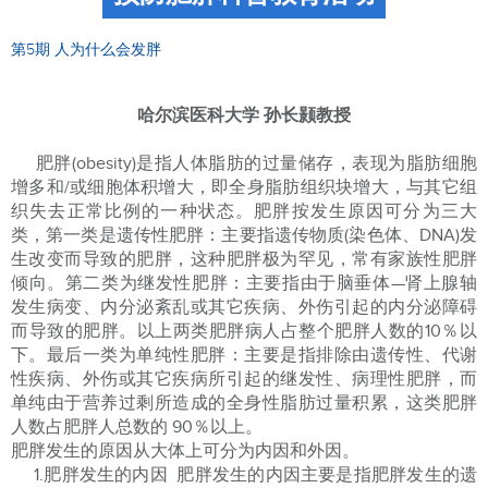
第5期 人为什么会发胖
哈尔滨医科大学 孙长颢教授
肥胖(obesity)是指人体脂肪的过量储存，表现为脂肪细胞
增多和/或细胞体积增大，即全身脂肪组织块增大，与其它组
织失去正常比例的一种状态。肥胖按发生原因可分为三大
类，第一类是遗传性肥胖：主要指遗传物质(染色体、DNA)发
生改变而导致的肥胖，这种肥胖极为罕见，常有家族性肥胖
倾向。第二类为继发性肥胖：主要指由于脑垂体—肾上腺轴
发生病变、内分泌紊乱或其它疾病、外伤引起的内分泌障碍
而导致的肥胖。以上两类肥胖病人占整个肥胖人数的10％以
下。最后一类为单纯性肥胖：主要是指排除由遗传性、代谢
性疾病、外伤或其它疾病所引起的继发性、病理性肥胖，而
单纯由于营养过剩所造成的全身性脂肪过量积累，这类肥胖
人数占肥胖人总数的 90％以上。
肥胖发生的原因从大体上可分为内因和外因。
1.肥胖发生的内因 肥胖发生的内因主要是指肥胖发生的遗