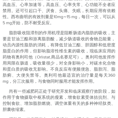
高血压、心率加速等，高血压、心率失常、心功能不全者应
禁用。还可引起口干、厌食、头痛、失眠，长期应用有依赖
性。西布曲明的有效剂量是
10mg
∼
15 mg
，每日一次，可以从
5 mg
开始，防不耐受反应。
脂肪吸收阻滞剂的作用机理是阻断肠道内脂肪的吸收，主
要是甘油三酯和游离脂肪酸，减少肠道吸收的食物总能量，
动员内源性脂肪的消耗，有降低甘油三酯、胆固醇和低密度
脂蛋白的作用，但影响脂溶性维生素的吸收，现临床应用的
药物有奥利司他（
Orlistat,
商品名赛尼可）。奥利司他发挥作
用局限在肠道，吸收量很少，对全身影响小，对碳水化合物
和蛋白质的吸收无影响。不良反应有便频便急、脂肪泻、脂
肪痢、大便失禁等。奥利司他最适宜的治疗量是每天
360
mg
，分三次服用，与食物同时服用才能发挥作用。
尚有一些减肥药正处于研究开发和临床观察疗效阶段，如
作用于食物摄取中枢系统的瘦素，增食欲素受体拮抗剂、与
控制食欲、增加脂肪燃烧、调空体重有关的多种神经肽类、
胆囊收缩素。