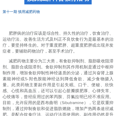
第十一期 慎用减肥药物
肥胖病的治疗应该是综合性、持久性的治疗，饮食治疗、
运动疗法、改善生活方式及纠正不良饮食行为是最基本的治
疗，要坚持终生的。对于重度肥胖、超重度肥胖或出现并发
症者，要辅助药物治疗，甚至手术治疗。
减肥药物主要分为三大类，有食欲抑制剂、脂肪吸收阻滞
剂、脂肪合成阻滞剂。食欲抑制剂其作用机制是通过中枢抑
制作用，增加食欲抑制性神经递质的分泌，通过兴奋肾上腺
素能神经或
5-
羟色胺能神经达到降低食欲、减少食物摄入
量。此类药物主要副作用是引起失眠、口干、便秘、欣快
感、心慌和高血压，还可以引起心脏瓣膜肥厚、心律失常、
心绞痛等，曾经应用过的苯丙胺、芬氟拉明已经不准应用。
目前，允许应用的是西布曲明（
Sibutramine
），它是双重抑
制剂，通过抑制食欲和促进脂肪燃烧，增加产热两条途径减
肥。是配合饮食疗法、运动疗法而使用的。副作用仍然是升