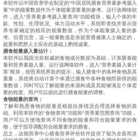
本软件以中国营养学会制定的“中国居民膳食营养素参考摄入
量”中的能量数据作为个体能量需要量的参考。运行该网络软
件，进入“营养素参考摄入量查询“功能模块，输入个体的年
龄、性别、生理状况、体力活动水平，系统即查找并显示营
养专家确定的相应的能量数值，作为个体能量摄入量的参
考。但需注意，这一能量数值是依据普通健康人士确定的，
超重和肥胖人士应在此基础上酌情减量。
膳食能量摄入量估计：
本软件以我国当前权威的食物成分数据为基础，计算膳食能
量和营养素摄入量。运行该网络软件，进入“营养素摄入量计
算”模块，按照系统界面的提示，输入膳食中的各种食物及其
重量，系统将自动计算个体通过膳食中各种食物而获得的能
量数值，同时可以了解能量的来源构成及其能够满足个体需
要的程度。用户可以据此进行膳食能量的调整。
食物能量的查询：
了解和熟悉食物的能量是根据自身情况合理选择食物的基
础。利用本软件的“食物查询”功能和“营养素范围查询”功能，
用户可以方便地查询不同食物的能量和符合能量要求的食
物，便于指导调配符合能量要求的膳食。
总之，达能营养中心膳食营养评价软件提供了较为全面而灵