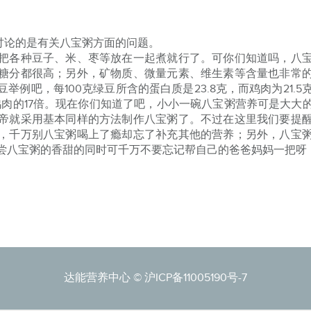
讨论的是有关八宝粥方面的问题。
各种豆子、米、枣等放在一起煮就行了。可你们知道吗，八宝
糖分都很高；另外，矿物质、微量元素、维生素等含量也非常
例吧，每100克绿豆所含的蛋白质是23.8克，而鸡肉为21.
是鸡肉的17倍。现在你们知道了吧，小小一碗八宝粥营养可是大大
帝就采用基本同样的方法制作八宝粥了。不过在这里我们要提
，千万别八宝粥喝上了瘾却忘了补充其他的营养；另外，八宝
尝八宝粥的香甜的同时可千万不要忘记帮自己的爸爸妈妈一把呀
达能营养中心 ©
沪ICP备11005190号-7