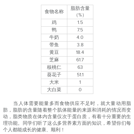
脂肪含量
食物名称
（%）
鸡
1.5
鸭
7.5
牛奶
4.0
带鱼
3.8
黄豆
18.4
芝麻
61.7
核桃仁
63
葵花子
51.1
大米
1
大白菜
0
当人体需要能量多而食物供应不足时，就大量动用脂
肪，脂肪的含量随着整个肌体能量的来源和消耗的情况而变
动，脂类物质在体内含量仅次于蛋白质，有着十分重要的生
理功能。同学们听了这么多营养素方面的知识，希望你们每
个人都能成长的健康、顺利！