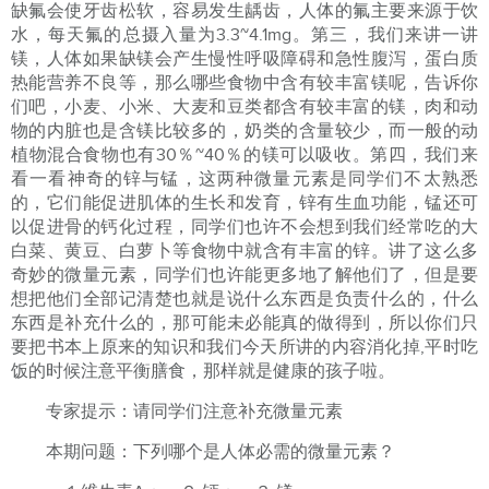
缺氟会使牙齿松软，容易发生龋齿，人体的氟主要来源于饮
水，每天氟的总摄入量为3.3~4.1mg。第三，我们来讲一讲
镁，人体如果缺镁会产生慢性呼吸障碍和急性腹泻，蛋白质
热能营养不良等，那么哪些食物中含有较丰富镁呢，告诉你
们吧，小麦、小米、大麦和豆类都含有较丰富的镁，肉和动
物的内脏也是含镁比较多的，奶类的含量较少，而一般的动
植物混合食物也有30％~40％的镁可以吸收。第四，我们来
看一看神奇的锌与锰，这两种微量元素是同学们不太熟悉
的，它们能促进肌体的生长和发育，锌有生血功能，锰还可
以促进骨的钙化过程，同学们也许不会想到我们经常吃的大
白菜、黄豆、白萝卜等食物中就含有丰富的锌。讲了这么多
奇妙的微量元素，同学们也许能更多地了解他们了，但是要
想把他们全部记清楚也就是说什么东西是负责什么的，什么
东西是补充什么的，那可能未必能真的做得到，所以你们只
要把书本上原来的知识和我们今天所讲的内容消化掉,平时吃
饭的时候注意平衡膳食，那样就是健康的孩子啦。
专家提示：请同学们注意补充微量元素
本期问题：下列哪个是人体必需的微量元素？