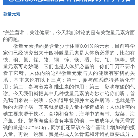
微量元素
“关注营养，关注健康”，今天我们讨论的是有关微量元素方面
的问题。
微量元素指的是含量少于体重0.01％的元素，目前科学
家们已经研究出来十四种微量元素是人体所必需的，比如有
铁、碘、氟、锰、铬、铜、锌、镁、硒、钴、钼、镍等。微
量元素可奇妙呢，它们也是人体所必需的，你们千万不要小
看了它呀。人体内的这些微量元素与人的健康有密切的关
系，基本来说有以下三点：第一，参与酶系统特异活化作
用；第二，参与激素和维生素的作用；第三，影响核酸的代
谢。今天我们就把其中几种微量元素的奇妙讲给你们听，首
先我们来说一说碘，你知道甲状腺肿大这种病吗，也就是俗
称的大脖子病，其实就是碘摄入量不够造成的；人体所需的
碘主要来源于饮水、食物和食盐，海洋中的海带、紫菜、海
产鱼、虾、蟹和海盐都含有丰富的碘，一般成年人每天需要
碘的量是100~150μg，同学们还应该在这个基础上增加碘的摄
入量。再说一说氟，氟是构成人体骨骼和牙齿的重要成分，