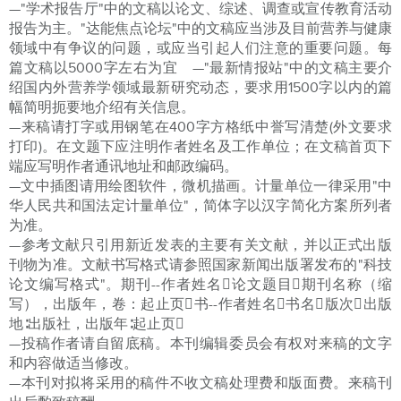
—"学术报告厅"中的文稿以论文、综述、调查或宣传教育活动
报告为主。"达能焦点论坛"中的文稿应当涉及目前营养与健康
领域中有争议的问题，或应当引起人们注意的重要问题。每
篇文稿以5000字左右为宜 —"最新情报站"中的文稿主要介
绍国内外营养学领域最新研究动态，要求用1500字以内的篇
幅简明扼要地介绍有关信息。
—来稿请打字或用钢笔在400字方格纸中誉写清楚(外文要求
打印)。在文题下应注明作者姓名及工作单位；在文稿首页下
端应写明作者通讯地址和邮政编码。
—文中插图请用绘图软件，微机描画。计量单位一律采用"中
华人民共和国法定计量单位"，简体字以汉字简化方案所列者
为准。
—参考文献只引用新近发表的主要有关文献，并以正式出版
刊物为准。文献书写格式请参照国家新闻出版署发布的"科技
论文编写格式"。期刊--作者姓名论文题目期刊名称（缩
写），出版年，卷：起止页书--作者姓名书名版次出版
地∶出版社，出版年∶起止页
—投稿作者请自留底稿。本刊编辑委员会有权对来稿的文字
和内容做适当修改。
—本刊对拟将采用的稿件不收文稿处理费和版面费。来稿刊